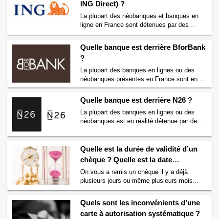
ING Direct) ?
Fortuneo ? Si cela vous intéresse alors
Compte Nickel) ?
→
vous êtes au bon endroit. Nous allons tout
La plupart des néobanques et banques en
vous dire sur qui possède Fortuneo. Quelle
ligne en France sont détenues par des
banque …
Continuer la lecture de
Quelle
grands groupes bancaire français. Mais
banque est derrière Fortuneo ?
→
savez-vous quelle banque est derrière ING
Quelle banque est derrière BforBank
anciennement appelée ING Direct ? Si cela
?
vous intéresse alors vous êtes au bon
endroit. Nous allons vous dire si une banque
La plupart des banques en lignes ou des
française se cache derrière ING ou si ING
néobanques présentes en France sont en
est indépendante. …
Continuer la lecture de
réalité détenues par des grands groupes
Quelle banque est derrière ING (ex ING
bancaires. Ainsi Hello Bank est detenue par
Quelle banque est derrière N26 ?
Direct) ?
→
BNP Paribas, Fortunéo appartient à Crédit
La plupart des banques en lignes ou des
Mutuel Arkéa… mais savez-vous quelle
néobanques est en réalité détenue par des
banque se cache derrière BforBank ? Si
grands groupes bancaires. Ainsi BNP
vous vous posez la question alors vous
Paribas se cache derrière Hello Bank, Crédit
êtes au bon endroit. Nous …
Continuer la
Mutuel Arkéa possède Fortunéo, le Crédit
Quelle est la durée de validité d’un
lecture de
Quelle banque est derrière
Agricole détient BforBank… mais savez-
BforBank ?
→
chèque ? Quelle est la date
vous quelle banque se cache derrière N26 ?
d’expiration ?
On vous a remis un chèque il y a déjà
Quel groupe bancaire se cache derrière
plusieurs jours ou même plusieurs mois
N26 ? La néo-banque …
Continuer la lecture
voire années ? Vous avez oublié de le
de
Quelle banque est derrière N26 ?
→
déposer sur votre compte en banque ? Vous
Quels sont les inconvénients d’une
souhaitez savoir quel est le délai pour
carte à autorisation systématique ?
encaisser un chèque ? Combien de temps