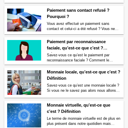
lecture de
Annuler un paiement par carte
qu’est un taux directeur et à quoi il sert ?
bancaire
→
Paiement sans contact refusé ?
Qu’est-ce que le taux directeur ? Définition
Un taux directeur est un taux d’intérêt qui
Pourquoi ?
varie chaque jour et qui …
Continuer la
Vous avez effectué un paiement sans
lecture de
Taux directeur, qu’est-ce que
contact et celui-ci a été refusé ? Vous ne
c’est ? Définition
→
comprenez pas pourquoi votre paiement
sans contact a été refusé ? Sachez qu’il
Paiement par reconnaissance
existe différentes raisons qui peuvent
faciale, qu’est-ce que c’est ?
engendrer un refus du paiement sans
Définition
contact. Ci-dessous nous vous expliquons
Savez-vous ce qu’est le paiement par
tout. Paiement sans contact refusé – Carte
reconnaissance faciale ? Comment le
bancaire non compatible …
Continuer la
paiement par reconnaissance qui est une
lecture de
Paiement sans contact refusé ?
méthode de paiement sans contact
Monnaie locale, qu’est-ce que c’est ?
Pourquoi ?
→
fonctionne-t-il ? Si vous vous posez ces
Définition
questions alors nous allons vous éclairer sur
Savez-vous ce qu’est une monnaie locale ?
le sujet. Qu’est-ce que le paiement par
Si vous ne le savez pas alors nous allons
reconnaissance faciale ? Définition Le
vous donner la définition d’une monnaie
paiement par reconnaissance faciale est
locale. Nous vous donnerons aussi
une …
Continuer la lecture de
Paiement par
Monnaie virtuelle, qu’est-ce que
quelques exemples de monnaies locales
reconnaissance faciale, qu’est-ce que c’est
pour bien comprendre à quoi cela peut servir
c’est ? Définition
? Définition
→
et qui utilise des monnaies locales. Qu’est-
Le terme de monnaie virtuelle est de plus en
ce qu’une monnaie locale ? Définition Une
plus présent dans notre quotidien mais
monnaie …
Continuer la lecture de
Monnaie