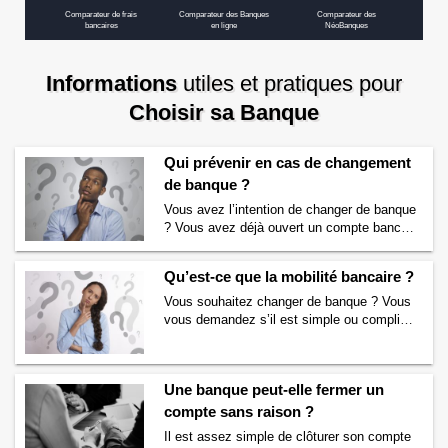
Comparateur de frais
Comparateur des Banques
Comparateur des
bancaires
en ligne
NéoBanques
Informations
utiles et pratiques pour
Choisir sa Banque
Qui prévenir en cas de changement
de banque ?
Vous avez l’intention de changer de banque
? Vous avez déjà ouvert un compte bancaire
dans une nouvelle banque ? Vous vous
demandez qui prévenir en cas de
Qu’est-ce que la mobilité bancaire ?
changement de banque ? Si c’est le cas
alors vous allez trouver une réponse à votre
Vous souhaitez changer de banque ? Vous
question ci-dessous. En effet, nous avons
vous demandez s’il est simple ou compliqué
listé pour vous toutes les …
Continuer la
de changer de banque ? S’il y a des frais
lecture de
Qui prévenir en cas de
pour changer de banque ? Vous avez
changement de banque ?
→
entendu parler du service de mobilité
Une banque peut-elle fermer un
bancaire mais vous ne savez pas ce que
c’est ? h bien bonne nouvelle, vous êtes au
compte sans raison ?
bon endroit. …
Continuer la lecture de
Il est assez simple de clôturer son compte
Qu’est-ce que la mobilité bancaire ?
→