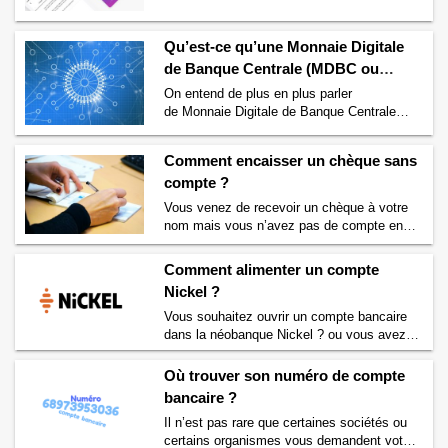
banque N26 ?
→
mais vous vous interrogez sur cette banque
? Nous allons vous éclairer sur le sujet et
Qu’est-ce qu’une Monnaie Digitale
tout vous dire sur la néobanque Revolut.
Comme la plupart des autres néobanques,
de Banque Centrale (MDBC ou
Revolut n’était à l’origine pas …
Continuer la
CBDC) ?
On entend de plus en plus parler
lecture de
Est-ce que Revolut est une
de Monnaie Digitale de Banque Centrale
banque ?
→
(MDBC) mais savez-vous ce que cela
signifie ? Qu’est-ce qu’une Monnaie Digitale
Comment encaisser un chèque sans
de Banque Centrale (MDBC) ou Central
compte ?
Bank Digital Currency (CBDC) en anglais ?
Si vous souhaitez en savoir plus sur cette
Vous venez de recevoir un chèque à votre
monnaie virtuelle d’un nouveau genre alors
nom mais vous n’avez pas de compte en
lisez vite la suite. …
Continuer la lecture de
banque ? Vous souhaitez savoir comment
Qu’est-ce qu’une Monnaie Digitale de
encaisser un chèque sans compte bancaire
Comment alimenter un compte
Banque Centrale (MDBC ou CBDC) ?
→
? Nous allons vous aider à trouver la
Nickel ?
solution pour toucher l’argent de ce chèque.
Il existe en effet différentes solutions pour
Vous souhaitez ouvrir un compte bancaire
encaisser un chèque lorsque l’on …
dans la néobanque Nickel ? ou vous avez
Continuer la lecture de
Comment encaisser
peut-être déjà un compte Nickel ? Mais
un chèque sans compte ?
→
vous ne savez pas comment alimenter votre
Où trouver son numéro de compte
compte Nickel ? Nous allons vous expliquer
bancaire ?
dans la suite de cet article comment
Il n’est pas rare que certaines sociétés ou
alimenter un compte bancaire Nickel. La
certains organismes vous demandent votre
banque Nickel est une banque un peu