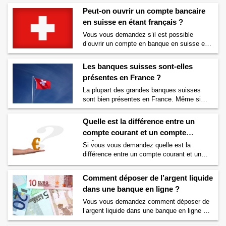
qu’est-ce que c’est ? Définition
→
comptes en Suisse ? Nous allons tout vous
Peut-on ouvrir un compte bancaire
dire. Pourquoi ouvrir un compte en Suisse
en suisse en étant français ?
? Les français ou autres étrangers peuvent
Vous vous demandez s’il est possible
ouvrir un compte en Suisse pour différentes
d’ouvrir un compte en banque en suisse en
raisons. S’ils travaillent en Suisse alors …
étant français ? Si vous vous posez cette
Continuer la lecture de
Ouvrir un compte en
question, alors nous allons tout vous
Suisse : les avantages
→
Les banques suisses sont-elles
expliquer. Qui peut ouvrir un compte en
présentes en France ?
banque en Suisse ? Pour ouvrir l’équivalent
d’un compte courant en Suisse, la plupart
La plupart des grandes banques suisses
des banques suisses vous demanderont
sont bien présentes en France. Même si
généralement …
Continuer la lecture de
elles ne possèdent sur le sol français que
Peut-on ouvrir un compte bancaire en
quelques agences ou bureaux et très peu de
Quelle est la différence entre un
suisse en étant français ?
→
salariés. UBS, la plus grande banque
compte courant et un compte
suisse est présente en France La plus
chèque ?
grande banque suisse, UBS, possèdent
Si vous vous demandez quelle est la
plusieurs agences bancaires en France. On
différence entre un compte courant et un
peut …
Continuer la lecture de
Les banques
compte chèque, alors vous êtes au bon
suisses sont-elles présentes en France ?
→
endroit. Nous allons tout vous expliquer. En
Comment déposer de l’argent liquide
réalité il n’existe pas de différence entre un
dans une banque en ligne ?
compte courant et un compte chèque. En
effet ces deux termes « compte courant » et
Vous vous demandez comment déposer de
« compte chèque » désigne en réalité …
l’argent liquide dans une banque en ligne ?
Continuer la lecture de
Quelle est la
Nous allons vous présenter les différentes