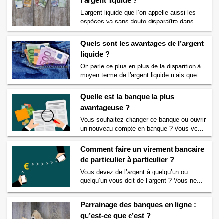
l’argent liquide ?
vous donner la définition du terme
« monnaie hélicoptère » aussi appelé
L’argent liquide que l’on appelle aussi les
« Hélicoptère monétaire ». Que signifie le
espèces va sans doute disparaître dans
terme monnaie hélicoptère ? …
Continuer la
plusieurs années. On peut alors s’interroger
lecture de
Monnaie hélicoptère, qu’est-ce
sur pourquoi les gouvernements veulent
Quels sont les avantages de l’argent
que c’est ? Définition
→
faire disparaître l’argent liquide mais aussi
liquide ?
sur quels sont les inconvénients de l’argent
liquide ? Pourquoi est-il parfois contraignant
On parle de plus en plus de la disparition à
de payer ses achats en espèces ? Si
moyen terme de l’argent liquide mais quels
l’argent liquide a des avantages, il …
sont les avantages de l’argent liquide ?
Continuer la lecture de
Quels sont les
Pourquoi est-il parfois plus avantageux de
Quelle est la banque la plus
inconvénients de l’argent liquide ?
→
payer ses achats en espèces ? L’argent
avantageuse ?
liquide a certes certains inconvénients
majeurs. Mais l’argent liquide a aussi de
Vous souhaitez changer de banque ou ouvrir
nombreux avantages par rapport à d’autres
un nouveau compte en banque ? Vous vous
…
Continuer la lecture de
Quels sont les
demandez quelle est la banque la plus
avantages de l’argent liquide ?
→
avantageuse ? Si c’est votre cas alors lisez
Comment faire un virement bancaire
vite ce qui suit. Nous vous accompagnons
de particulier à particulier ?
pour vous permettre de trouver la banque la
Vous devez de l’argent à quelqu’un ou
plus avantageuse pour vous. Comment
quelqu’un vous doit de l’argent ? Vous ne
choisir le type de …
Continuer la lecture de
souhaitez pas payer ou vous faire payer par
Quelle est la banque la plus avantageuse ?
chèque ou en liquide ? Pourquoi ne pas
→
Parrainage des banques en ligne :
utiliser un virement bancaire ? Oui mais
qu’est-ce que c’est ?
comment faire un virement bancaire de