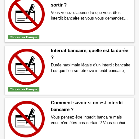
sortir ?
un compte en ligne – Interdit bancaire
→
Vous venez d’apprendre que vous êtes
interdit bancaire et vous vous demandez
comment vous allez bien pouvoir vous en
sortir ? Nous allons essayer de vous aider
en vous apportant des conseils pour vous
Choisir sa Banque
sortir de cette situation. Si vous êtes en
situation d’interdit bancaire, cela signifie que
Interdit bancaire, quelle est la durée
vous avez émis un ou plusieurs chèques …
?
Continuer la lecture de
Interdit bancaire,
comment s’en sortir ?
→
Durée maximale légale d’un interdit bancaire
Lorsque l’on se retrouve interdit bancaire, la
durée maximale de l’interdiction bancaire
s’élève à 5 ans. Cependant, il est tout à fait
possible que l’interdiction bancaire soit
Choisir sa Banque
levée avant cette durée maximale.
Comment raccourcir la durée d’une
Comment savoir si on est interdit
interdiction bancaire ? Pour raccourcir la
bancaire ?
durée maximale d’interdiction bancaire, il …
Continuer la lecture de
Interdit bancaire,
Vous pensez être interdit bancaire mais
quelle est la durée ?
→
vous n’en êtes pas certain ? Vous souhaitez
connaitre le moyen de savoir si vous êtes
interdit bancaire ? Nous allons tenter ici de