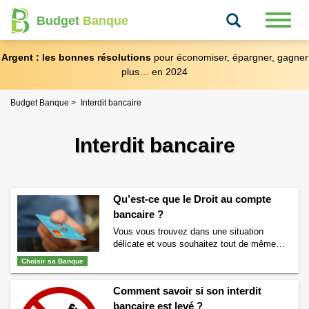
Recherche
Toggl
Budget
Banque
naviga
Argent : les bonnes résolutions
pour économiser, épargner, gagner
plus… en 2024
Budget Banque
Interdit bancaire
Interdit bancaire
Qu’est-ce que le Droit au compte
bancaire ?
Vous vous trouvez dans une situation
délicate et vous souhaitez tout de même
ouvrir un compte en banque. Plusieurs
Choisir sa Banque
banques vous ont refusé cette ouverture de
compte et vous ne savez plus quoi faire ?
Comment savoir si son interdit
Sachez qu’en France il existe ce que l’on
bancaire est levé ?
appelle le droit au compte bancaire. On