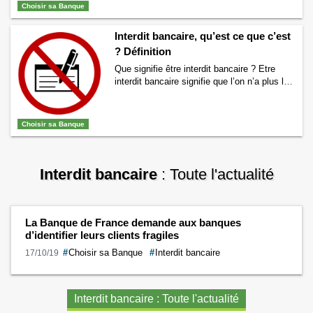
vous éclairer. Seuls votre banque ou un juge
Choisir sa Banque
peuvent prendre la décision de vous placer
en interdit bancaire. Si tel est le cas vous
Interdit bancaire, qu’est ce que c’est
recevrez une …
Continuer la lecture de
? Définition
Comment savoir si on est interdit bancaire ?
→
Que signifie être interdit bancaire ? Etre
interdit bancaire signifie que l’on n’a plus le
droit d’émettre de chèques. Cela fait suite à
des chéques émis sans provision, c’est à
dire que la personne à fait un ou
Choisir sa Banque
généralement, plusieurs chèques sans avoir
l’argent dosponible sur son compte en
banque. En France cette interdiction
bancaire …
Continuer la lecture de
Interdit
Interdit bancaire
: Toute l'actualité
bancaire, qu’est ce que c’est ? Définition
→
La Banque de France demande aux banques
d’identifier leurs clients fragiles
#
Choisir sa Banque
#
Interdit bancaire
17/10/19
Interdit bancaire : Toute l'actualité