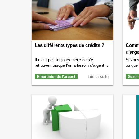
Les différents types de crédits ?
Comme
d’arge
Il n’est pas toujours facile de s’y
Si vous
retrouver lorsque l’on a besoin d’argent et
ou quel
que l’on souhaite en emprunter. La
trouve 
première chose à faire lorsque l’on
Lire la suite
point d
Emprunter de l'argent
Gérer
souhaite emprunter de l’argent est de
demand
bien comprendre les différents types de
quand o
crédits. C’est pour cela que vous
s’en so
trouverez ci-dessous les différents types
pour po
de crédits qui existent à quoi …
vous 
Continuer la lecture de
Les différents
faire q
types de crédits ?
→