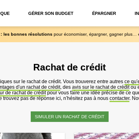
NQUE
GÉRER SON BUDGET
ÉPARGNER
I
 : les bonnes résolutions
pour économiser, épargner, gagner plus… 
Rachat de crédit
atiques sur le rachat de crédit. Vous trouverez entre autres
ce qu'
ntages d'un rachat de crédit
, des
avis sur le rachat de crédit
ou e
ur de rachat de crédit
pour vous faire une idée précise de ce qu
 trouvez pas de réponse ici, n'hésitez pas à nous
contacter
. No
SIMULER UN RACHAT DE CRÉDIT