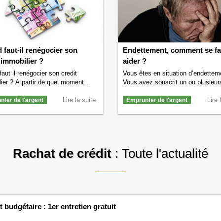
té
→
c’est ? Définition
→
faut-il renégocier son
Endettement, comment se fa
 immobilier ?
aider ?
aut il renégocier son credit
Vous êtes en situation d’endettem
ier ? A partir de quel moment
Vous avez souscrit un ou plusieur
 renégocier son crédit immobilier ?
crédits / prêts et vous ne parvene
 peut-on gagner en renégociant ?
Lire la suite
rembourser les mensualités ? Nou
Lire 
ter de l'argent
Emprunter de l'argent
lons vous éclairer sur cette
allons essayer de vous aiguiller ve
n qui peut vous faire gagner des
organismes ou personnes qui pour
s de milliers d’euros. Que signifie
vous aider à sortir de cet endette
ier son crédit immobilier ?
calcul de votre taux d’endettement
ier son crédit immobilier signifie
un taux supérieur à …
Continuer l
Rachat de crédit
: Toute l'actualité
inuer la lecture de
Quand faut-il
lecture de
Endettement, comment
ier son credit immobilier ?
→
faire aider ?
→
budgétaire : 1er entretien gratuit