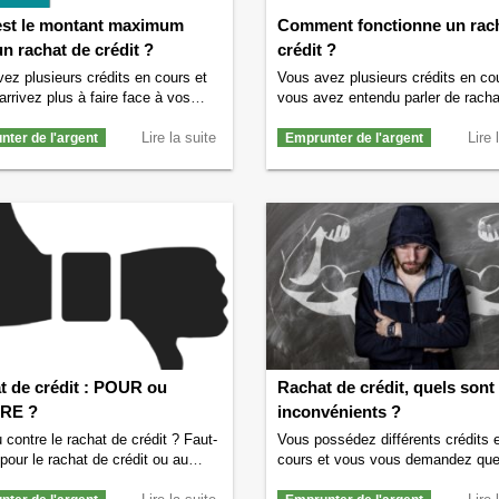
est le montant maximum
Comment fonctionne un rac
n rachat de crédit ?
crédit ?
ez plusieurs crédits en cours et
Vous avez plusieurs crédits en co
arrivez plus à faire face à vos
vous avez entendu parler de racha
ités ? Vos crédits en cours
crédit pour alléger vos mensualité
entent une grosse somme d’argent
Lire la suite
Vous souhaitez savoir comment
Lire 
ter de l'argent
Emprunter de l'argent
 souhaitez savoir quel est le
fonctionne un rachat de crédit ? Si
t maximum pour pouvoir
le cas alors vous êtes au bon endr
ier d’un rachat de crédit ? Si vous
Nous allons vous expliquer simpl
ns une telle situation alors nous
comment fonctionne un rachat de 
 essayer de …
Continuer la lecture
Qu’est-ce qu’un rachat …
Continue
 est le montant maximum pour un
lecture de
Comment fonctionne un
de crédit ?
→
de crédit ?
→
t de crédit : POUR ou
Rachat de crédit, quels sont 
RE ?
inconvénients ?
 contre le rachat de crédit ? Faut-
Vous possédez différents crédits 
 pour le rachat de crédit ou au
cours et vous vous demandez que
re être contre le rachat de crédit ?
les inconvénients d’un rachat de c