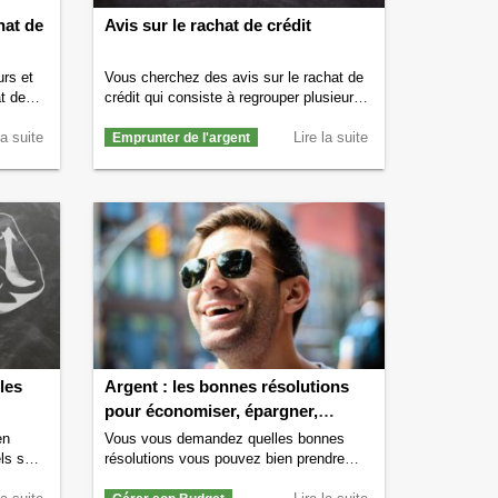
hat de
Avis sur le rachat de crédit
urs et
Vous cherchez des avis sur le rachat de
t de
crédit qui consiste à regrouper plusieurs
s ?
crédits en un seul et même crédit ? Vous
la suite
souhaitez consulter des avis positifs
Lire la suite
Emprunter de l'argent
 c’est
mais aussi des avis négatifs avant de
oit.
passer par un rachat de crédit aussi
ement
appelé regroupement de crédit ? Si c’est
crédit.
votre cas alors vous êtes au …
Continuer
r la
la lecture de
Avis sur le rachat de crédit
 rachat
→
les
Argent : les bonnes résolutions
pour économiser, épargner,
gagner plus… en 2024
en
Vous vous demandez quelles bonnes
ls sont
résolutions vous pouvez bien prendre
rédit ?
concernant votre argent pour le nouvel an