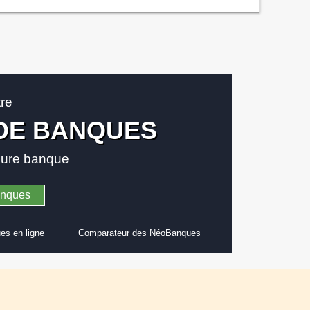
tre
DE BANQUES
leure banque
anques
es en ligne
Comparateur des NéoBanques