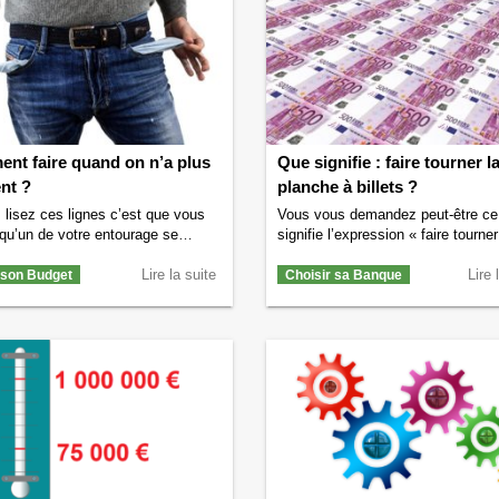
nt faire quand on n’a plus
Que signifie : faire tourner l
nt ?
planche à billets ?
 lisez ces lignes c’est que vous
Vous vous demandez peut-être ce
qu’un de votre entourage se
signifie l’expression « faire tourner
dans une situation délicate d’un
planche à billets » ? ou alors qu’e
e vue financier. Vous vous
Lire la suite
qu’une planche à billets ? Si vous
Lire 
 son Budget
Choisir sa Banque
ez sans doute comment faire
posez ce genre de questions alor
n n’a plus d’argent ? Comment
êtes au bon endroit. Nous allons t
rtir sans argent ? A qui s’adresser
vous dire sur l’expression « faire t
uvoir vivre sans argent ? Si vous
la planche à billets » si couramme
…
Continuer la lecture de
Comment
utilisée. Qu’est-ce …
Continuer l
uand on n’a plus d’argent ?
→
lecture de
Que signifie : faire tourn
planche à billets ?
→