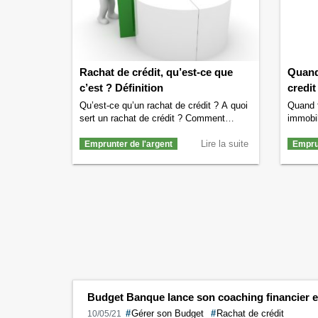
difficul
Rachat de crédit, qu’est-ce que
Quand 
c’est ? Définition
credit
Qu’est-ce qu’un rachat de crédit ? A quoi
Quand f
sert un rachat de crédit ? Comment
immobil
procéder pour se faire racheter son ou
faut-il
ses crédits en cours ? Toutes les
Lire la suite
Combien
Emprunter de l'argent
Emprun
réponses aux questions que vous vous
Nous al
posez sont ici. Qu’est-ce qu’un rachat
questio
de crédit ? Définition Un rachat de crédit,
dizaine
aussi appelé dans certains cas …
Renégoc
Continuer la lecture de
Rachat de crédit,
Renégoc
qu’est-ce que c’est ? Définition
→
…
Cont
renégoc
Budget Banque lance son coaching financier et 
#
Gérer son Budget
#
Rachat de crédit
10/05/21