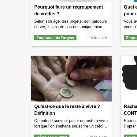
Pourquoi faire un regroupement
Quel 
de crédits ?
pour u
Selon son âge, ses projets, son parcours
Vous av
de vie, il n’existe pas une unique raison
vous n’
pour la souscription à un rachat de
mensual
crédits. Clairement devenu un outil de
Lire la suite
représ
Emprunter de l'argent
Emprun
gestion pour ses différents
et vous
remboursements, l’opération a pour
montan
objectif d’éviter l’accumulation de prêts et
bénéfic
de garder un taux d’endettement toujours
êtes da
supportable. On note toutefois des motifs
allons
récurrents …
Continuer la lecture de
de
Quel
Pourquoi faire un regroupement de crédits
rachat 
?
→
Qu’est-ce que le reste à vivre ?
Racha
Définition
CONT
On entend souvent parler de reste à vivre
Pour ou
lorsque l’on souhaite souscrire un crédit
il opter
mais savez-vous ce que signifie
contrai