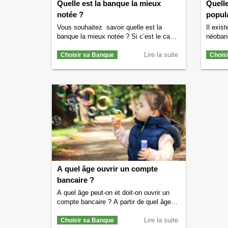
Quelle est la banque la mieux
Quelle
notée ?
popula
Vous souhaitez savoir quelle est la
Il exis
banque la mieux notée ? Si c’est le cas
néobanq
alors vous êtes au bon endroit. Nous
savez-v
allons vous indiquer le classement des
Lire la suite
populai
Choisir sa Banque
Chois
banques les mieux notées. Classement
popular
des banques les mieux notées
néobanq
[BB_RATED_BANK_RANKING] La
françai
banque la mieux notée Comme on peut le
néoban
voir dans le classement des banques les
présen
…
Continuer la lecture de
Quelle est la
néoba
banque la mieux notée ?
→
Quelle 
?
→
A quel âge ouvrir un compte
bancaire ?
A quel âge peut-on et doit-on ouvrir un
compte bancaire ? A partir de quel âge
faut-il ouvrir un compte en banque à son
enfant ? Quand peut-on ouvrir un compte
Lire la suite
Choisir sa Banque