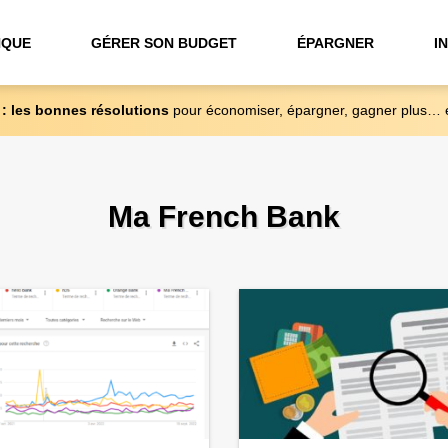
NQUE
GÉRER SON BUDGET
ÉPARGNER
I
 : les bonnes résolutions
pour économiser, épargner, gagner plus… 
Ma French Bank