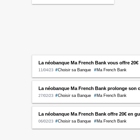
bancaire à son enfant, à quel âge ? Dès
la naissance de votre enfant, vous êtes
en droit d’ouvrir un compte bancaire à
son …
Continuer la lecture de
A quel âge
ouvrir un compte bancaire ?
→
La néobanque Ma French Bank vous offre 20€
#
Choisir sa Banque
#
Ma French Bank
11/04/23
La néobanque Ma French Bank prolonge son off
#
Choisir sa Banque
#
Ma French Bank
27/02/23
La néobanque Ma French Bank offre 20€ en gu
#
Choisir sa Banque
#
Ma French Bank
06/02/23