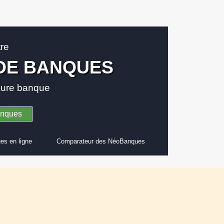
tre
DE BANQUES
leure banque
anques
es en ligne
Comparateur des NéoBanques