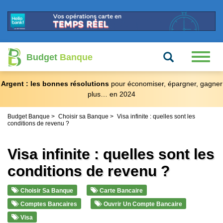
Recherche
Toggl
Budget
Banque
naviga
Argent : les bonnes résolutions
pour économiser, épargner, gagner
plus… en 2024
Budget Banque
Choisir sa Banque
Visa infinite : quelles sont les
conditions de revenu ?
Visa infinite : quelles sont les
conditions de revenu ?
Choisir Sa Banque
Carte Bancaire
Comptes Bancaires
Ouvrir Un Compte Bancaire
Visa