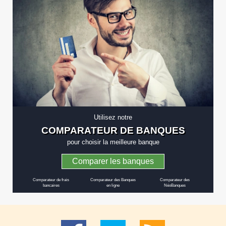
Banque ? En effet, à certaines périodes …
Continuer la lecture de
Le Pink Week-End
Boursorama Banque
→
Utilisez notre
COMPARATEUR DE BANQUES
pour choisir la meilleure banque
Comparer les banques
Comparateur de frais
Comparateur des Banques
Comparateur des
bancaires
en ligne
NéoBanques