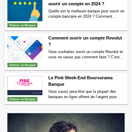
ouvrir un compte en 2024 ?
Quelle est la meilleure banque pour ouvrir un
compte bancaire en 2024 ? Comment
trouver la meilleure banque pour ouvrir un
Choisir sa Banque
compte en banque ? Tout ce qu’il faut savoir
pour trouver la meilleure banque. La
Comment ouvrir un compte Revolut
meilleure banque pour ouvrir un compte en
2024 : A chacun sa banque Il n’existe pas
?
LA meilleure banque. …
Continuer la lecture
Vous souhaitez ouvrir un compte Revolut et
de
Quelle est la meilleure banque pour ouvrir
vous ne savez pas comment faire ? C’est
un compte en 2024 ?
→
très simple, vous allez voir, nous allons tout
Choisir sa Banque
vous dire pour ouvrir simplement et
rapidement un compte en banque chez
Le Pink Week-End Boursorama
Revolut. Ce qu’il faut savoir avant d’ouvrir
un compte Revolut Avant de créer un
Banque
compte Revolut, il est intéressant …
Vous savez peut-être que la plupart des
Continuer la lecture de
Comment ouvrir un
banques en ligne offrent de l’argent pour
compte Revolut ?
→
Choisir sa Banque
l’ouverture d’un compte en banque, mais
savez-vous que certaines de ces offres de
bienvenue des banques peuvent être encore
plus intéressantes à certaines périodes
comme par exemple les offres baptisées
« Pink Week-End » chez Boursorama