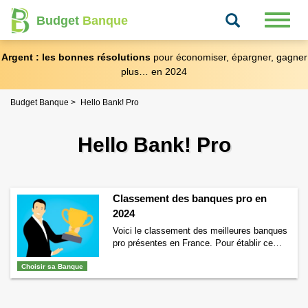
Recherche
Toggl
Budget
Banque
naviga
Argent : les bonnes résolutions
pour économiser, épargner, gagner
plus… en 2024
Budget Banque
Hello Bank! Pro
Hello Bank! Pro
Classement des banques pro en
2024
Voici le classement des meilleures banques
pro présentes en France. Pour établir ce
classement, nous avons pris les principales
Choisir sa Banque
banques qui proposent des offres destinées
au x professionnels. Ces banques proposent
d’ouvrir des comptes professionnels en
disposant de différents outils et services