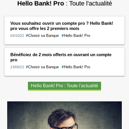
Hello Bank! Pro
: Toute l'actualité
pour simplifier la vie des auto-entrepreneurs,
TPE/PME, créateurs d’entreprises,
startups… Nous avons établi ce …
Continuer la lecture de
Classement des
Vous souhaitez ouvrir un compte pro ? Hello Bank!
banques pro en 2024
→
pro vous offre les 2 premiers mois
#
Choisir sa Banque
#
Hello Bank! Pro
04/10/22
Bénéficiez de 2 mois offerts en ouvrant un compte
pro
#
Choisir sa Banque
#
Hello Bank! Pro
23/06/22
Hello Bank! Pro : Toute l'actualité