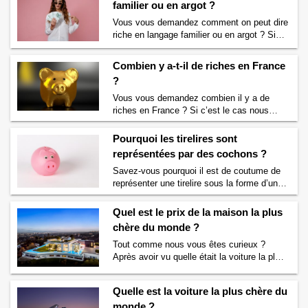
familier ou en argot ?
payant Par définition et de façon littérale un
Vous vous demandez comment on peut dire
tiers payant est un …
Continuer la lecture
riche en langage familier ou en argot ? Si
de
Qu’est-ce que le tiers payant ? Définition
c’est le cas alors nous allons vous
→
satisfaire. Vous trouverez ci-dessous les
Combien y a-t-il de riches en France
synonymes de riche en langage familier,
?
courant et en argot. Toutes les façons de
dire riche en argot et langage familier Voici
Vous vous demandez combien il y a de
les différentes façons de qualifier …
riches en France ? Si c’est le cas nous
Continuer la lecture de
Comment dire riche
allons assouvir votre curiosité. Juste avant
en langage familier ou en argot ?
→
de vous dire combien il y a de riches en
Pourquoi les tirelires sont
France, intéressons- nous au seuil à partir
représentées par des cochons ?
duquel on est considéré comme riches en
Savez-vous pourquoi il est de coutume de
France. L’Observatoire des inégalités, une
représenter une tirelire sous la forme d’un
association qui s’intéresse …
Continuer la
cochon ? Si vous vous posez la question
lecture de
Combien y a-t-il de riches en
alors vous êtes au bon endroit. Nous allons
France ?
→
Quel est le prix de la maison la plus
tout vous dire sur les tirelires et les cochons
chère du monde ?
! Le fait d’utiliser un cochon pour représenter
Tout comme nous vous êtes curieux ?
une tirelire n’est pas uniquement français.
Après avoir vu quelle était la voiture la plus
En effet dans …
Continuer la lecture de
chère du monde et son prix hallucinant,
Pourquoi les tirelires sont représentées par
intéressons-nous maintenant à la maison la
des cochons ?
→
Quelle est la voiture la plus chère du
plus chère du monde. Savez-vous combien
monde ?
coûte la maison la plus chère du monde et