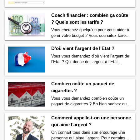
ce faire vous chercher une fiche de budget
des travaux ?
→
mensuel à imprimer au format PDF ? Si
c’est le cas alors vous trouverez ci-dessous
Coach financier : combien ça coûte
votre bonheur. Nous mettons gratuitement à
? Quels sont les tarifs ?
votre disposition un fichier PDF à imprimer
qui contient un tableau …
Continuer la
Vous cherchez quelqu’un pour vous aider à
lecture de
Budget mensuel à imprimer (PDF)
gérer votre budget ? Vous souhaitez faire
→
appel aux services d’un coach financier
mais avant vous souhaitez savoir combien
D’où vient l’argent de l’Etat ?
cela va vous coûter avant de vous lancer ?
Vous vous demandez d’où vient l’argent de
Si vous souhaitez savoir quels sont les
l’Etat ? Qui donne de l’argent à l’Etat
tarifs d’un coach financier alors vous êtes
français pour qu’il finance ses dépenses ?
au bon endroit. Lisez vite la …
Continuer la
Si c’est le cas, alors vous êtes au bon
lecture de
Coach financier : combien ça
endroit. Nous allons vous apporter des
coûte ? Quels sont les tarifs ?
→
Combien coûte un paquet de
éclaircissements sur la provenance de
l’argent utilisé par l’Etat. Pour financer les
cigarettes ?
milliards de dépenses du budget de …
Vous vous demandez combien coûte un
Continuer la lecture de
D’où vient l’argent de
paquet de cigarettes ? Eh bien sachez que
l’Etat ?
→
plus le temps passe et plus le prix du
paquet de cigarettes augmente. En effet, les
Comment appelle-t-on une personne
taxes sur les paquets de cigarettes ne
qui aime l’argent ?
cessent d’augmenter en France. Cette
augmentation des taxes sur le tabac fait
On connaît tous dans son entourage une
donc grimper le prix des cigarettes. …
personne qui aime l’argent. Pour certains le