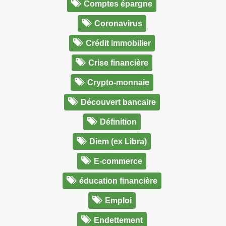
Comptes épargne
Coronavirus
Crédit immobilier
Crise financière
Crypto-monnaie
Découvert bancaire
Définition
Diem (ex Libra)
E-commerce
éducation financière
Emploi
Endettement