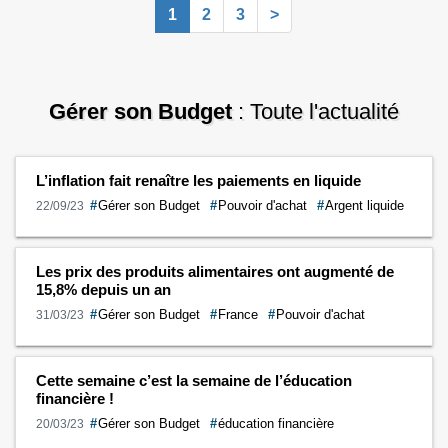
1
2
3
>
Tous les maires touchent-ils …
Continuer la
lecture de
Quel salaire touche un maire ?
→
Gérer son Budget
: Toute l'actualité
L’inflation fait renaître les paiements en liquide
#
Gérer son Budget
#
Pouvoir d'achat
#
Argent liquide
22/09/23
Les prix des produits alimentaires ont augmenté de
15,8% depuis un an
#
Gérer son Budget
#
France
#
Pouvoir d'achat
31/03/23
Cette semaine c’est la semaine de l’éducation
financière !
#
Gérer son Budget
#
éducation financière
20/03/23