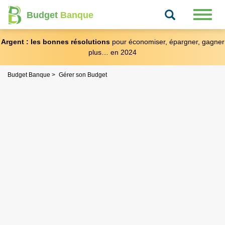
Recherche
Toggl
Budget
Banque
naviga
Argent : les bonnes résolutions
pour économiser, épargner, gagner
plus… en 2024
Budget Banque
Gérer son Budget