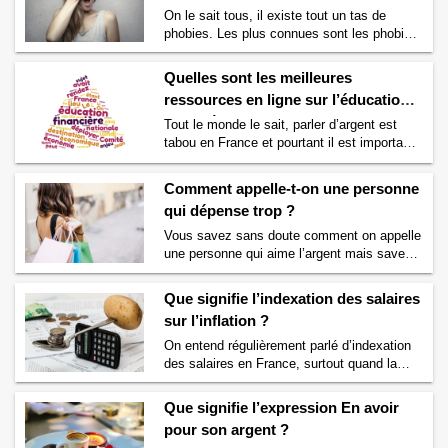
exemple à construire ou rénover …
On le sait tous, il existe tout un tas de
Continuer la lecture de
Pourquoi paye-t-on
phobies. Les plus connues sont les phobies
des impôts ?
→
concernant certains animaux mais en réalité
il existe un nombre infini de phobie. Et
Quelles sont les meilleures
l’argent n’échappe pas aux phobies. On
ressources en ligne sur l’éducation
distingue différentes phobies en ce qui
financière en France ?
concerne l’argent. Nous avons listé ci-
Tout le monde le sait, parler d’argent est
dessous le nom des différentes phobies
tabou en France et pourtant il est important
concernant …
Continuer la lecture de
que tout un chacun puisse bénéficier d’une
Comment s’appelle la phobie de l’argent ?
éducation financière digne de ce nom. C’est
Comment appelle-t-on une personne
→
pour cela que nous avons listé ci-dessous
qui dépense trop ?
les meilleures ressources en ligne sur
l’éducation financière. N’hésitez pas à
Vous savez sans doute comment on appelle
parcourir ces sites internet tous gratuits
une personne qui aime l’argent mais savez-
pour …
Continuer la lecture de
Quelles sont
vous comment on appelle une personne qui
les meilleures ressources en ligne sur
dépense trop d’argent ? Il existe différentes
Que signifie l’indexation des salaires
l’éducation financière en France ?
→
manières de qualifier une personne qui
sur l’inflation ?
dépense trop d’argent. Voici une liste non
exhaustive des façons d’appeler une
On entend régulièrement parlé d’indexation
personne qui dépense trop d’argent : Le
des salaires en France, surtout quand la
terme « prodigue » qui …
Continuer la
situation économique se complique mais
lecture de
Comment appelle-t-on une
savez-vous ce que signifie ce terme
Que signifie l’expression En avoir
personne qui dépense trop ?
→
d’indexation des salaires ? Si vous vous
pour son argent ?
posez la question alors nous allons vous