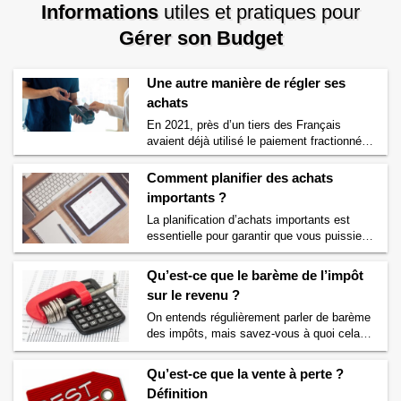
Informations
utiles et pratiques pour
Gérer son Budget
Une autre manière de régler ses
achats
En 2021, près d’un tiers des Français
avaient déjà utilisé le paiement fractionné.
Cet engouement prouve l’intérêt que nos
compatriotes manifestent pour cette facilité
Comment planifier des achats
de paiement. Le paiement fractionné : de
importants ?
quoi s’agit-il ? Comme son nom l’indique, le
La planification d’achats importants est
paiement fractionné permet de régler ses
essentielle pour garantir que vous puissiez
achats en plusieurs fois. Le consommateur
financer ces acquisitions de manière
règle donc tout de …
Continuer la lecture de
responsable sans compromettre vos
Une autre manière de régler ses achats
→
Qu’est-ce que le barème de l’impôt
finances. Voici les 10 étapes à suivre pour
sur le revenu ?
planifier vos achats importants : Identifiez
vos achats importants et priorités :
On entends régulièrement parler de barème
Commencez par dresser une liste de tous
des impôts, mais savez-vous à quoi cela
les achats importants que vous envisagez
fait-il référence ? Si vous souhaitez le savoir
de faire, …
Continuer la lecture de
Comment
alors lisez vite la suite, on vous explique
Qu’est-ce que la vente à perte ?
planifier des achats importants ?
→
tout sur le fameux barème des impôts sur le
Définition
revenu. Qu’est-ce que le barème des impôts