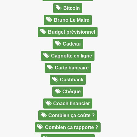
Bitcoin
Bruno Le Maire
Budget prévisionnel
Cadeau
Cagnotte en ligne
Carte bancaire
Cashback
Chèque
Coach financier
Combien ça coûte ?
Combien ça rapporte ?