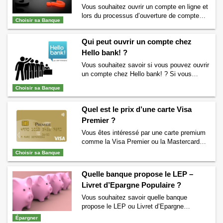
Vous souhaitez ouvrir un compte en ligne et
banque, cette dernière …
Continuer la
lors du processus d’ouverture de compte
lecture de
Combien coûte un chèque de
Choisir sa Banque
bancaire on vous demande un RIB (Relevé
banque ?
→
d’Identité Bancaire) ? Vous vous demandez
Qui peut ouvrir un compte chez
certainement pourquoi les banques en ligne
demandent un RIB ? A quoi ce RIB va-t-il
Hello bank! ?
bien pouvoir servir ? Si vous vous posez la
Vous souhaitez savoir si vous pouvez ouvrir
question alors vous êtes …
Continuer la
un compte chez Hello bank! ? Si vous
lecture de
Pourquoi les banques en ligne
pouvez ouvrir un compte pour votre enfant ?
demandent un RIB ?
→
Choisir sa Banque
ou plus globalement qui peut ouvrir un
compte dans la banque en ligne Hello bank!
Quel est le prix d’une carte Visa
? Lisez vite la suite pour voir si vous
répondez aux conditions nécessaires pour
Premier ?
ouvrir un compte en …
Continuer la lecture
Vous êtes intéressé par une carte premium
de
Qui peut ouvrir un compte chez Hello
comme la Visa Premier ou la Mastercard
bank! ?
→
Gold et souhaitez connaître le prix d’une
Choisir sa Banque
Visa Premier ? Si c’est le cas alors nous
allons vous donner quelques informations
Quelle banque propose le LEP –
sur les tarifs pratiqués par les banques pour
Livret d’Epargne Populaire ?
posséder une carte Visa Premier. La carte
Visa Premier pour zéro …
Continuer la
Vous souhaitez savoir quelle banque
lecture de
Quel est le prix d’une carte Visa
propose le LEP ou Livret d’Epargne
Premier ?
→
Populaire ? Si c’est le cas alors nous allons
Épargner