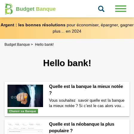
Recherche
Toggl
Budget
Banque
naviga
Argent : les bonnes résolutions
pour économiser, épargner, gagner
plus… en 2024
Budget Banque
Hello bank!
Hello bank!
Quelle est la banque la mieux notée
?
Vous souhaitez savoir quelle est la banque
la mieux notée ? Si c’est le cas alors vous
êtes au bon endroit. Nous allons vous
Choisir sa Banque
indiquer le classement des banques les
mieux notées. Classement des banques les
Quelle est la néobanque la plus
mieux notées
populaire ?
[BB_RATED_BANK_RANKING] La banque