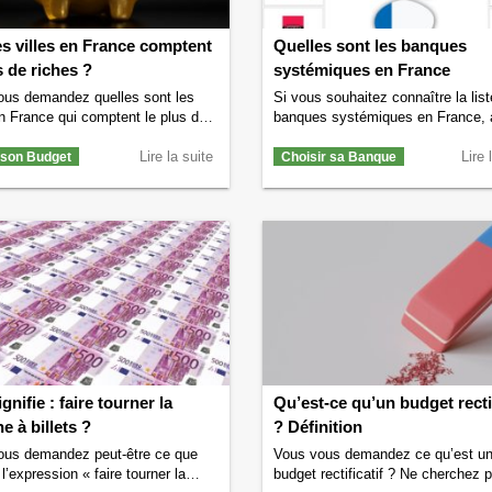
s villes en France comptent
Quelles sont les banques
s de riches ?
systémiques en France
ous demandez quelles sont les
Si vous souhaitez connaître la lis
en France qui comptent le plus de
banques systémiques en France, 
? Si c’est le cas alors nous allons
vous êtes au bon endroit. Nous al
r votre curiosité. Lisez vite la
Lire la suite
vous donner la liste de toutes
Lire 
 son Budget
Choisir sa Banque
our découvrir le classement des
les banques systémiques français
françaises qui comptent le plus de
Le Conseil de Stabilité
Il existe plusieurs critères
Financière (CSF), ou Financial Stab
ant de définir la richesse des
Board (FSB) en anglais, est une
nts d’une …
Continuer la lecture de
organisation rattachée au G20. Ce
 villes en France comptent le plus
organisation a identifié une trenta
es ?
→
banques systémiques au niveau m
…
Continuer la lecture de
Quelles
les banques systémiques en Fran
gnifie : faire tourner la
Qu’est-ce qu’un budget rectif
e à billets ?
? Définition
ous demandez peut-être ce que
Vous vous demandez ce qu’est u
 l’expression « faire tourner la
budget rectificatif ? Ne cherchez 