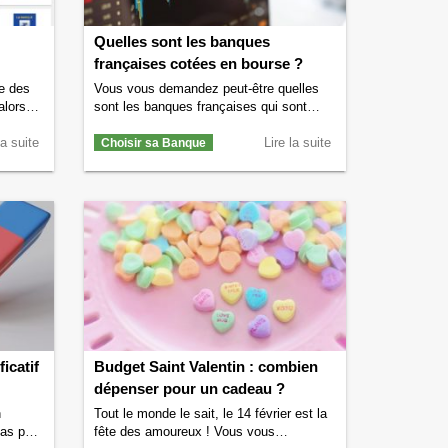
Quelles sont les banques
françaises cotées en bourse ?
te des
Vous vous demandez peut-être quelles
alors
sont les banques françaises qui sont
lons
cotées en bourse ? Si vous vous posez
la suite
cette question alors nous allons assouvir
Lire la suite
Choisir sa Banque
es.
votre curiosité tout de suite. On compte
une dizaine de banques françaises qui
ility
sont des banques dites traditionnelles et
de grande taille. Outre cette dizaine de
tte
banques ou groupes bancaires, …
ine de
Continuer la lecture de
Quelles sont les
ondial.
banques françaises cotées en bourse ?
 sont
→
ce
→
icatif
Budget Saint Valentin : combien
dépenser pour un cadeau ?
n
Tout le monde le sait, le 14 février est la
pas plus
fête des amoureux ! Vous vous