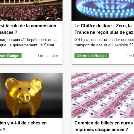
d’argent par jour ?
→
st le rôle de la commission
Le Chiffre de Jour : Zéro, la
nances ?
France ne reçoit plus de gaz
Russie
ce, on connaît le président de la
GRTgaz, qui est un leader europé
que, le gouvernement, le Sénat et
transport de gaz et qui exploite 3
blée nationale mais on connaît un
km de canalisations de gaz en Fr
ns leur fonctionnement et
Lire la suite
annonce que la France ne reçoit p
Lire 
 son Budget
Gérer son Budget
nt le rôle de la commissions des
gaz provenant de la Russie depuis
s de l’Assemblée nationale. Cette
juin. C’est donc aujourd’hui 0 mè
ion joue pourtant un rôle très
que la France reçoit de la Russie v
nt dans notre démocratie. Qu’est-
gazoduc …
Continuer la lecture d
la commission des finances ? La
Chiffre de Jour : Zéro, la France n
inuer la lecture de
Quel est le rôle
plus de gaz de la Russie
→
ommission des finances ?
→
n y a-t-il de riches en
Combien de billets en euros
e ?
imprimés chaque année ?