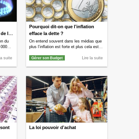
exceptionnelle) ?
→
Pourquoi dit-on que l’inflation
 de la
efface la dette ?
en du
On entend souvent dans les médias que
2 000
plus l’inflation est forte et plus cela est
ance,
bénéfique pour la dette et notamment la
lus de
la suite
dette publique d’un pays. Si vous
Lire la suite
Gérer son Budget
 le 15
souhaitez y voir plus clair sur ce
tre cube
mécanisme alors lisez la suite. On vous
ia le
dit pourquoi l’inflation efface la dette et
e
Le
notamment la dette de la France …
e reçoit
Continuer la lecture de
Pourquoi dit-on
que l’inflation efface la dette ?
→
 sont
La loi pouvoir d’achat