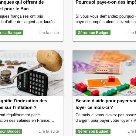
nques qui offrent de
Pourquoi paye-t-on des imp
nt pour le Bac
ques françaises ont pris
Si vous vous demandez pourquoi 
de d’offrir de l’argent aux lauréats
paye des impôts alors lisez vite la
calauréat au moment de l’annonce
On vous explique pour quoi il est
ultats qui ont lieu généralement
Lire la suite
important de payer des impôts. Po
Lire 
ir sa Banque
Gérer son Budget
illet. Ainsi cette année, les
quelles raisons paye-t-on des imp
ts du bac seront annoncés le
Les impôts que l’on paye servent 
 juillet et les banques sont déjà
financer les différentes dépenses
 starting blocs pour dégainer leurs
publiques. Les impôts servent par
spéciales et offrir de …
Continuer
exemple à construire ou rénover 
ure de
Les banques qui offrent de
Continuer la lecture de
Pourquoi p
t pour le Bac
→
on des impôts ?
→
gnifie l’indexation des
Besoin d’aide pour payer vo
salaires sur l’inflation ?
loyer ce mois-ci ?
nd régulièrement parlé
Ce mois-ci vous n’avez pas asse
ation des salaires en France,
d’argent pour payer votre loyer ? 
 quand la situation économique se
avez besoin d’aide pour payer votr
que mais savez-vous ce que
Lire la suite
mais vous ne savez pas à qui vo
Lire 
 son Budget
Gérer son Budget