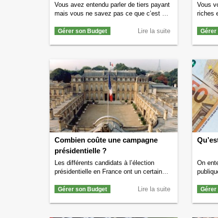
Vous avez entendu parler de tiers payant
Vous v
mais vous ne savez pas ce que c’est ?
riches 
Si c’est le cas alors vous êtes au bon
allons 
endroit. Nous allons vous dire ce qu’est
Lire la suite
avant d
Gérer son Budget
Gérer
le tiers payant et à quoi il sert. Définition
riches 
du tiers payant Par définition et de façon
seuil à
littérale un tiers payant est un …
comme r
Continuer la lecture de
Qu’est-ce que le
des iné
tiers payant ? Définition
→
s’inté
Combien
Combien coûte une campagne
Qu’est
présidentielle ?
Les différents candidats à l’élection
On ent
présidentielle en France ont un certain
publiqu
nombre de coûts à supporter pour mener
l’Etat.
campagne. Savez-vous combien coûte
Lire la suite
argent 
Gérer son Budget
Gérer
une campagne présidentielle ? Combien
public 
coûte une campagne présidentielle en
posez l
moyenne ? Le budget d’une campagne
endroit