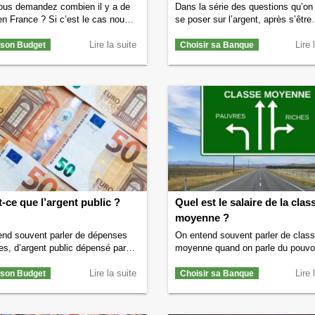
ous demandez combien il y a de
Dans la série des questions qu’on
en France ? Si c’est le cas nous
se poser sur l’argent, après s’être
assouvir votre curiosité. Juste
demandé combien il y avait de bill
e vous dire combien il y a de
Lire la suite
euros en circulation dans le mond
Lire 
 son Budget
Choisir sa Banque
en France, intéressons- nous au
peut se demander combien de no
 partir duquel on est considéré
billets en euros sont fabriqués ch
iches en France. L’Observatoire
année. Selon les derniers chiffres 
galités, une association qui
Banque de France, en 2021, il y 
resse …
Continuer la lecture de
Continuer la lecture de
Combien de
 y a-t-il de riches en France ?
→
en euros sont imprimés chaque a
→
-ce que l’argent public ?
Quel est le salaire de la clas
moyenne ?
end souvent parler de dépenses
On entend souvent parler de clas
es, d’argent public dépensé par
moyenne quand on parle du pouvo
 Mais savez-vous ce qu’est cet
d’achat des français. Vous vous
public ? D’où vient cet argent
Lire la suite
demandez peut-être si vous vous 
Lire 
 son Budget
Choisir sa Banque
et à quoi sert-il ? Si vous vous
vous-même dans cette classe mo
a question alors vous êtes au bon
? Si c’est le cas alors sachez que
. Nous allons tout vous dire sur
principal indicateur pour savoir si 