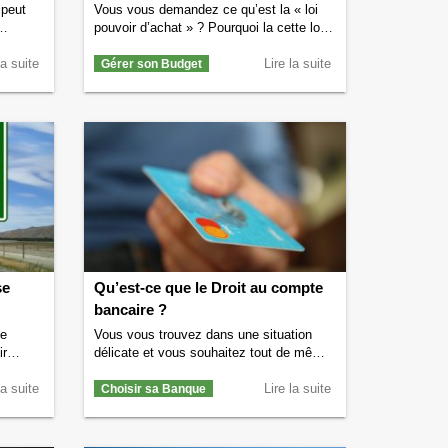
 peut
Vous vous demandez ce qu’est la « loi
pouvoir d’achat » ? Pourquoi la cette loi a
ets en
vu le jour ? Quelles sont les mesures que
e, on
la suite
cette loi pouvoir d’achat a permis de
Lire la suite
Gérer son Budget
uveaux
mettre en oeuvre ? Si vous vous posez
aque
ce genre de question alors lisez vite la
de la
suite. On vous dit tout sur la loi pouvoir
a …
…
Continuer la lecture de
La loi pouvoir
 billets
d’achat
→
nnée ?
se
Qu’est-ce que le Droit au compte
bancaire ?
se
Vous vous trouvez dans une situation
ir
délicate et vous souhaitez tout de même
ouvrir un compte en banque. Plusieurs
trouvez
la suite
banques vous ont refusé cette ouverture
Lire la suite
Choisir sa Banque
yenne
de compte et vous ne savez plus quoi
 le
faire ? Sachez qu’en France il existe ce
on
que l’on appelle le droit au compte