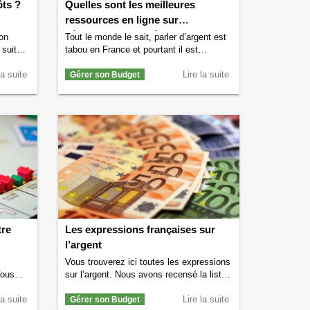
ôts ?
Quelles sont les meilleures
ressources en ligne sur
l’éducation financière en France ?
on
Tout le monde le sait, parler d’argent est
 suite !
tabou en France et pourtant il est
important que tout un chacun puisse
ur
la suite
bénéficier d’une éducation financière
Lire la suite
Gérer son Budget
ôts ?
digne de ce nom. C’est pour cela que
à
nous avons listé ci-dessous les
meilleures ressources en ligne sur
l’éducation financière. N’hésitez pas à
…
parcourir ces sites internet tous gratuits
aye-t-
pour …
Continuer la lecture de
Quelles
sont les meilleures ressources en ligne
sur l’éducation financière en France ?
→
tre
Les expressions françaises sur
l’argent
z
Vous trouverez ici toutes les expressions
Vous
sur l’argent. Nous avons recensé la liste
e loyer
des expressions françaises les plus
us
la suite
connues sur l’argent. Pour certaines nous
Lire la suite
Gérer son Budget