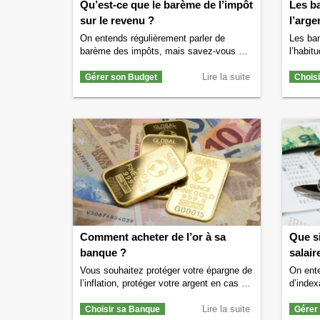
Qu’est-ce que le barème de l’impôt
Les ba
sur le revenu ?
l’arge
On entends régulièrement parler de
Les ban
barème des impôts, mais savez-vous à
l’habitu
quoi cela fait-il référence ? Si vous
du bac
souhaitez le savoir alors lisez vite la
Lire la suite
des rés
Gérer son Budget
Chois
suite, on vous explique tout sur le
début ju
fameux barème des impôts sur le revenu.
résulta
Qu’est-ce que le barème des impôts ? Le
mardi 4
barème des impôts en France fait
sur les
référence aux …
Continuer la lecture de
offres 
Qu’est-ce que le barème de l’impôt sur le
la lect
revenu ?
→
l’argen
Comment acheter de l’or à sa
Que si
banque ?
Vous souhaitez protéger votre épargne de
On ente
l’inflation, protéger votre argent en cas de
d’index
crise ou de guerre ou tout simplement
surtout
investir dans de l’or ? Vous souhaitez
Lire la suite
compli
Choisir sa Banque
Gérer