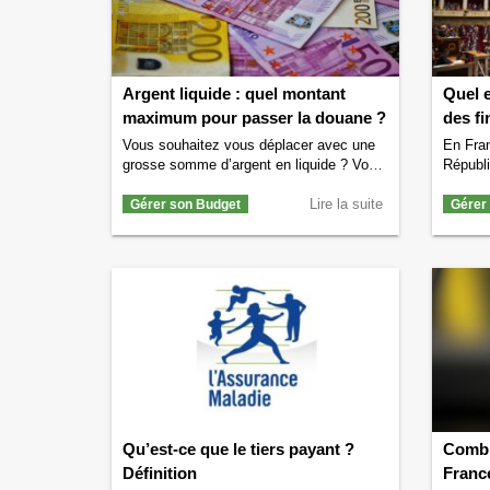
Argent liquide : quel montant
Quel e
maximum pour passer la douane ?
des fi
Vous souhaitez vous déplacer avec une
En Fran
grosse somme d’argent en liquide ? Vous
Républi
vous demandez quel montant maximum
l’Assem
vous avez le droit de transporter sans
Lire la suite
peu moi
Gérer son Budget
Gérer
avoir à déclarer cet argent à la douane ?
notamme
Si c’est le cas alors nous allons vous
finance
donner toutes les informations
commiss
nécessaires. Quelle est la somme
importa
maximale en espèces pour …
Continuer
ce que 
la lecture de
Argent liquide : quel montant
…
Cont
maximum pour passer la douane ?
→
de la c
Qu’est-ce que le tiers payant ?
Combie
Définition
Franc