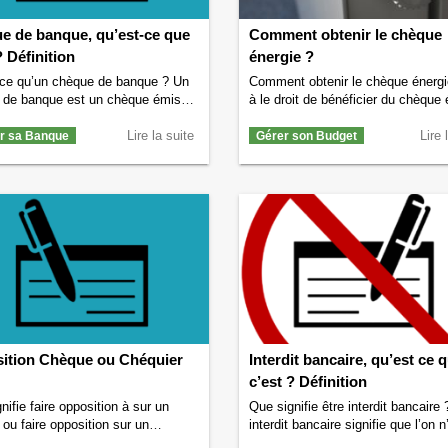
e de banque, qu’est-ce que
Comment obtenir le chèque
? Définition
énergie ?
-ce qu’un chèque de banque ? Un
Comment obtenir le chèque énergi
 de banque est un chèque émis et
à le droit de bénéficier du chèque 
par la banque elle-même au profit
pour payer ses factures de gaz,
néficiaire désigné. Cela signifie
Lire la suite
électricité, fioul, bois… et comme
Lire 
ir sa Banque
Gérer son Budget
ntrairement aux chèques
l’obtenir ? Si vous vous posez ce
ues, ce n’est pas vous qui
questions, alors vous êtes au bon
sez le chèque mais votre banque.
endroit. Nous allons vous éclairer 
 sert un chèque de banque ? Un
sujet. Qu’est-ce que le chèque é
e de …
Continuer la lecture de
Le …
Continuer la lecture de
Com
de banque, qu’est-ce que c’est ?
obtenir le chèque énergie ?
→
on
→
ition Chèque ou Chéquier
Interdit bancaire, qu’est ce 
c’est ? Définition
nifie faire opposition à sur un
Que signifie être interdit bancaire 
ou faire opposition sur un
interdit bancaire signifie que l’on n
r ? Pourquoi faire opposition sur
le droit d’émettre de chèques. Cela