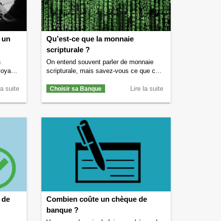
 un
Qu’est-ce que la monnaie
scripturale ?
n
On entend souvent parler de monnaie
voyant
scripturale, mais savez-vous ce que cela
e de
signifie ? Si vous ne savez pas ou que
 une
la suite
vous n’êtes pas certain de savoir alors
Lire la suite
Choisir sa Banque
e sans
lisez vite la suite, on vous donne la
uelles
définition de la monnaie scripturale. Vous
er un
pourrez également découvrir tous les
 Une
moyens de paiement scripturaux qui
ntinuer
permettent de payer en monnaie …
 fermer
Continuer la lecture de
Qu’est-ce que la
monnaie scripturale ?
→
 de
Combien coûte un chèque de
banque ?