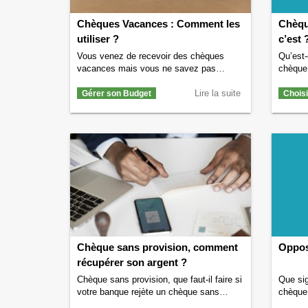
Chèques Vacances : Comment les
Chèqu
utiliser ?
c’est 
Vous venez de recevoir des chèques
Qu’est
vacances mais vous ne savez pas
chèque
comment ça marche ? Comment utiliser
rempli 
vos chèques vacances ? Nous allons
Lire la suite
d’un bé
Gérer son Budget
Chois
vous éclairer sur le sujet. Qu’est-ce
que co
qu’un chèque vacances ? Un chèque
classiq
vacances est un chèque qui est destiné à
remplis
payer certaines dépenses liées aux
A quoi
vacances. Le chèque vacances permet
chèqu
…
Continuer la lecture de
Chèques
Chèque 
Vacances : Comment les utiliser ?
→
Définiti
Chèque sans provision, comment
Oppos
récupérer son argent ?
Chèque sans provision, que faut-il faire si
Que sig
votre banque rejète un chèque sans
chèque 
provision ? Comment récupérer l’argent
chéquie