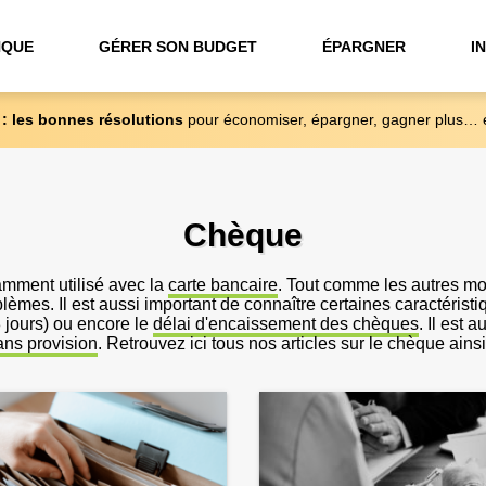
NQUE
GÉRER SON BUDGET
ÉPARGNER
I
 : les bonnes résolutions
pour économiser, épargner, gagner plus… 
Chèque
mment utilisé avec la
carte bancaire
. Tout comme les autres mo
roblèmes. Il est aussi important de connaître certaines caracté
8 jours) ou encore le
délai d'encaissement des chèques
. Il est 
sans provision
. Retrouvez ici tous nos articles sur le chèque ainsi 