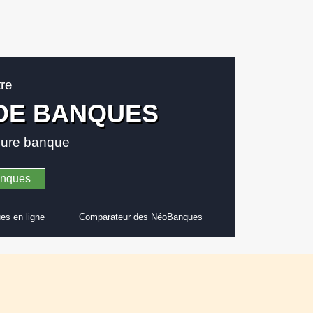
tre
DE BANQUES
leure banque
anques
es en ligne
Comparateur des NéoBanques