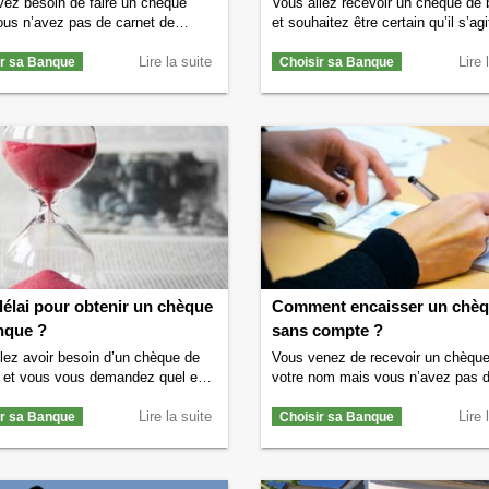
ez besoin de faire un chèque
Vous allez recevoir un chèque de
us n’avez pas de carnet de
et souhaitez être certain qu’il s’agi
s ? Vous vous demandez
d’un vrai chèque de banque ? Vou
 obtenir un chéquier ? Si vous
Lire la suite
demandez comment faire pour véri
Lire 
ir sa Banque
Choisir sa Banque
ouvez dans cette situation, alors
chèque de banque ? Si c’est le ca
lons vous aider et vous dire
nous allons vous aider à vérifier
 faire pour avoir un chéquier.
l’authenticité du chèque de banqu
t obtenir un chéquier dans une
vous avez reçu pour être certain 
traditionnelle ? …
Continuer la
Continuer la lecture de
Comment vé
 de
Comment obtenir un chéquier ?
un chèque de banque ?
→
élai pour obtenir un chèque
Comment encaisser un chè
nque ?
sans compte ?
lez avoir besoin d’un chèque de
Vous venez de recevoir un chèque
 et vous vous demandez quel est
votre nom mais vous n’avez pas 
i pour obtenir un chèque de banque
compte en banque ? Vous souhait
allons vous éclairer sur le sujet et
Lire la suite
savoir comment encaisser un chè
Lire 
ir sa Banque
Choisir sa Banque
diquer combien de temps il faut
sans compte bancaire ? Nous allo
e votre banque puisse vous
vous aider à trouver la solution po
r un chèque de banque. Comme son
toucher l’argent de ce chèque. Il e