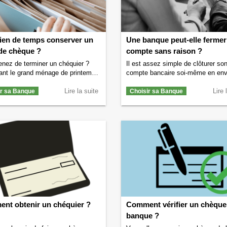
en de temps conserver un
Une banque peut-elle fermer
 de chèque ?
compte sans raison ?
nez de terminer un chéquier ?
Il est assez simple de clôturer so
ant le grand ménage de printemps
compte bancaire soi-même en en
es tombé sur des vieux talons de
par exemple une lettre de demand
 ? Vous souhaitez savoir si vous
Lire la suite
clôture de compte bancaire. Mais
Lire 
ir sa Banque
Choisir sa Banque
jeter le talon de votre chéquier à
banque peut-elle fermer un compt
elle ? Vous êtes au bon endroit.
l’accord de son détenteur ? Pour q
lons vous dire combien de temps
raisons une banque peut-elle ferm
 conserver …
Continuer la lecture
compte sans l’accord du client ?
ien de temps conserver un talon
banque peut-elle clôturer un …
Co
que ?
→
la lecture de
Une banque peut-elle
un compte sans raison ?
→
nt obtenir un chéquier ?
Comment vérifier un chèque
banque ?