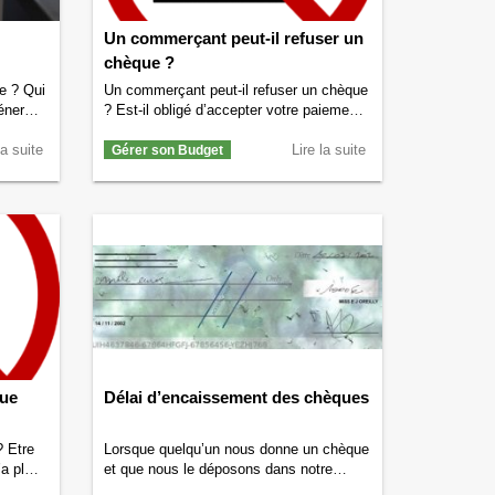
Un commerçant peut-il refuser un
chèque ?
e ? Qui
Un commerçant peut-il refuser un chèque
énergie
? Est-il obligé d’accepter votre paiement
par chèque ? Quelles sont les règles ?
nt
la suite
Nous allons essayer de vous éclairer sur
Lire la suite
Gérer son Budget
s
le sujet. Un commerçant peut refuser un
chèque à condition d’en avertir le client
sur le
Selon la loi, un commerçant est libre
nergie ?
d’accepter ou de refuser les paiements …
ment
Continuer la lecture de
Un commerçant
peut-il refuser un chèque ?
→
que
Délai d’encaissement des chèques
? Etre
Lorsque quelqu’un nous donne un chèque
’a plus
et que nous le déposons dans notre
 fait
banque, il faut généralement attendre