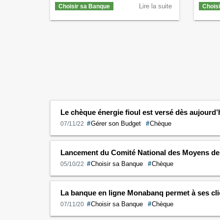
que l’on vous doit ? Qu’est-ce qu’un
Lire la suite
un chèq
Choisir sa Banque
Chois
chèque sans provision ? Un chèque sans
faire o
provision est un chèque émis par une
chéquie
personne qui n’a pas le montant
un chèq
nécessaire sur son compte en banque.
réponse
Cela signifie donc …
Continuer la lecture
vous v
de
Chèque sans provision, comment
de
Oppo
récupérer son argent ?
→
Le chèque énergie fioul est versé dès aujourd’h
#
Gérer son Budget
#
Chèque
07/11/22
Lancement du Comité National des Moyens d
#
Choisir sa Banque
#
Chèque
05/10/22
La banque en ligne Monabanq permet à ses cli
#
Choisir sa Banque
#
Chèque
07/11/20