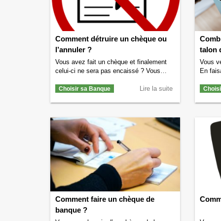
Comment détruire un chèque ou
Combi
l’annuler ?
talon
Vous avez fait un chèque et finalement
Vous ve
celui-ci ne sera pas encaissé ? Vous
En fais
souhaitez savoir comment détruire ce
vous êt
chèque pour ne pas risquer de perdre
Lire la suite
chèques
Choisir sa Banque
Chois
votre argent ? Si c’est le cas alors vous
pouvez 
êtes au bon endroit. Nous allons vous
la poub
dire comment détruire ou annuler un
Nous al
chèque. Il existe différentes façons de
il faut
détruire …
Continuer la lecture de
de
Comb
Comment détruire un chèque ou l’annuler
de chè
?
→
Comment faire un chèque de
Comme
banque ?