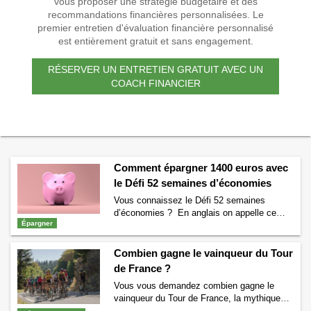
vous proposer une stratégie budgétaire et des
recommandations financières personnalisées. Le
premier entretien d'évaluation financière personnalisé
est entièrement gratuit et sans engagement.
RÉSERVER UN ENTRETIEN GRATUIT AVEC UN
COACH FINANCIER
Comment épargner 1400 euros avec
le Défi 52 semaines d’économies
Vous connaissez le Défi 52 semaines
d’économies ? En anglais on appelle ce
Épargner
défi « 52 weeks saving challenge ». Ce défi
permet d’économiser près de 1400 euros en
52 semaines. Comment fonctionne le Défi
Combien gagne le vainqueur du Tour
52 semaines d’économies ? Le but du Défi
de France ?
52 semaines d’économies est très simple.
Vous vous demandez combien gagne le
En effet ce défi consiste à mettre …
vainqueur du Tour de France, la mythique
Continuer la lecture de
Comment épargner
course cycliste ? Si c’est le cas alors vous