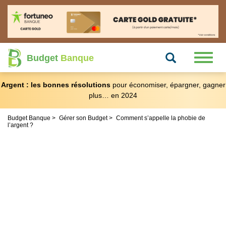
Recherche
Toggl
Budget
Banque
naviga
Argent : les bonnes résolutions
pour économiser, épargner, gagner
plus… en 2024
Budget Banque
Gérer son Budget
Comment s’appelle la phobie de
l’argent ?