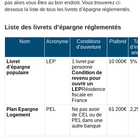
pas alors vous êtes au bon endroit. Vous trouverez ci-
dessous la liste de tous les livrets d’épargne réglementés.
Liste des livrets d’épargne réglementés
Nom
Acronyme
Conditions
Plafond
T
d’ouverture
d’in
an
Livret
LEP
1 livret par
10 000€
5%
d’épargne
personne
populaire
Condition de
revenu pour
ouvrir un
LEP
Résidence
fiscale en
France
Plan Epargne
PEL
Ne pas avoir
61 200€
2,
Logement
de CEL ou de
PEL dans une
autre banque