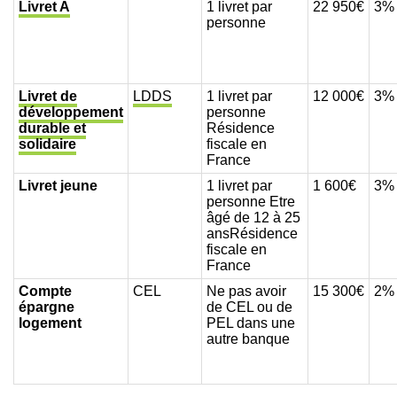
Livret A
1 livret par
22 950€
3%
personne
Livret de
LDDS
1 livret par
12 000€
3%
développement
personne
durable et
Résidence
solidaire
fiscale en
France
Livret jeune
1 livret par
1 600€
3%
personne
Etre
âgé de 12 à 25
ans
Résidence
fiscale en
France
Compte
CEL
Ne pas avoir
15 300€
2%
épargne
de CEL ou de
logement
PEL dans une
autre banque