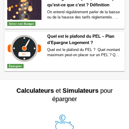
qu’est-ce que c’est ? Définition
Quel est le plafond du Livret A ?
→
On entend régulièrement parler de la baisse
ou de la hausse des tarifs réglementés. On
parle de tarifs réglementés pour le gaz,
Gérer son Budget
l’électricité mais savez-vous ce qu’est un
tarif réglementé ? Dans cet article nous
Quel est le plafond du PEL – Plan
allons vous expliquer ce que signifie le
d’Epargne Logement ?
terme tarif réglementé et comment ces tarifs
fonctionnent. Qu’est-ce qu’un tarif
Quel est le plafond du PEL ? Quel montant
réglementé …
Continuer la lecture de
Tarif
maximum peut-on placer sur un PEL ? Quel
réglementé (Gaz, électricité) qu’est-ce que
est le plafond pour l’ensemble des
c’est ? Définition
→
versements réalisés ? Vous trouverez ici
Épargner
tout ce qu’il faut savoir sur le plafond du
Plan d’Epargne Logement. Actuellement le
plafond du PEL est fixé à : 61 200 € Le
plafond …
Continuer la lecture de
Quel est
Calculateurs
et
Simulateurs
pour
le plafond du PEL – Plan d’Epargne
Logement ?
→
épargner