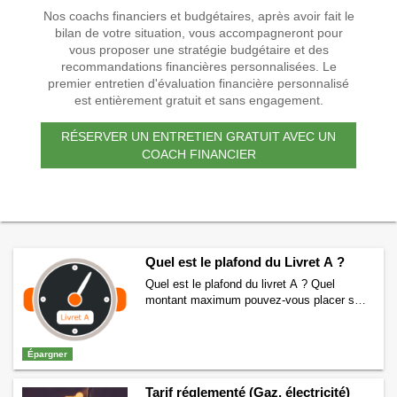
Nos coachs financiers et budgétaires, après avoir fait le
bilan de votre situation, vous accompagneront pour
vous proposer une stratégie budgétaire et des
recommandations financières personnalisées. Le
premier entretien d'évaluation financière personnalisé
est entièrement gratuit et sans engagement.
RÉSERVER UN ENTRETIEN GRATUIT AVEC UN
COACH FINANCIER
Quel est le plafond du Livret A ?
Quel est le plafond du livret A ? Quel
montant maximum pouvez-vous placer sur
un livret A ? Quelle est la limite maximum ?
Quel plafond pour l’ensemble des
versements ? Si vous souhaitez en savoir
Épargner
plus sur le plafond du livret A alors vous
êtes au bon endroit. Actuellement le
Tarif réglementé (Gaz, électricité)
plafond du Livret …
Continuer la lecture de