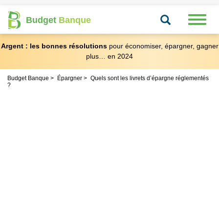
Recherche
Toggl
Budget
Banque
naviga
Argent : les bonnes résolutions
pour économiser, épargner, gagner
plus… en 2024
Budget Banque
Épargner
Quels sont les livrets d’épargne réglementés
?