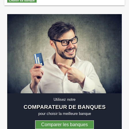
Choisir sa Banque
tout vous dire sur la signification de ce
terme. Qu’est-ce que le secret bancaire ?
Le secret bancaire désigne le fait pour les
banquiers ou les banques de ne pas
divulguer d’informations concernant les …
Continuer la lecture de
Le secret bancaire,
qu’est-ce que c’est ? Définition
→
Utilisez notre
COMPARATEUR DE BANQUES
pour choisir la meilleure banque
Comparer les banques