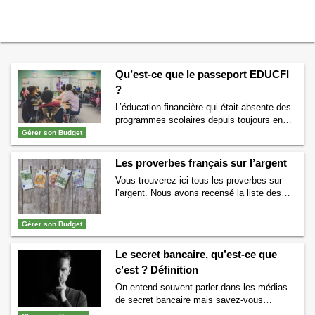
Qu’est-ce que le passeport EDUCFI
?
L’éducation financière qui était absente des
programmes scolaires depuis toujours en
France fait depuis quelque temps son
Gérer son Budget
apparition. Le passeport EDUCFI est remis
aux élèves de classes de quatrième et
Les proverbes français sur l’argent
troisième qui ont suivi une courte formation
Vous trouverez ici tous les proverbes sur
sur le sujet. Mais savez-vous ce qu’est le
l’argent. Nous avons recensé la liste des
passeport EDUCFI ? Si vous ne le savez
proverbes français les plus connus sur
pas alors …
Continuer la lecture de
Qu’est-
l’argent. Pour certains nous avons même
ce que le passeport EDUCFI ?
→
Gérer son Budget
rédigé des fiches. En cliquant sur ces
proverbes, vous pourrez découvrir d’où ils
Le secret bancaire, qu’est-ce que
viennent ou encore leur signification.
L’argent ne fait pas le bonheur (découvrez
c’est ? Définition
qui a dit l’argent …
Continuer la lecture de
On entend souvent parler dans les médias
Les proverbes français sur l’argent
→
de secret bancaire mais savez-vous
réellement ce que cela signifie ? Tout allons