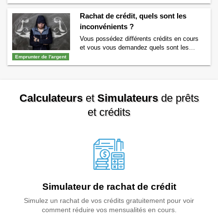
souhaitez savoir à quoi sert la consolidation
des dettes ? Nous allons vous éclairer sur le
Rachat de crédit, quels sont les
sujet. Qu’est-ce que la consolidation de
inconvénients ?
dettes ? Une consolidation …
Continuer la
Vous possédez différents crédits en cours
lecture de
Consolidation de dettes, qu’est-ce
et vous vous demandez quels sont les
que c’est ? Définition
→
inconvénients d’un rachat de crédit ? Pour
Emprunter de l'argent
vous aider à y voir plus clair nous avons
listé dans cet article les principaux
inconvénients d’un rachat de crédit. Le
principal inconvénient d’un rachat de crédit :
Calculateurs
et
Simulateurs
de prêts
un coût souvent plus élevé Lorsque …
Continuer la lecture de
Rachat de crédit,
et crédits
quels sont les inconvénients ?
→
Simulateur de rachat de crédit
Simulez un rachat de vos crédits gratuitement pour voir
comment réduire vos mensualités en cours.