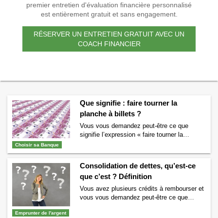
premier entretien d'évaluation financière personnalisé
est entièrement gratuit et sans engagement.
RÉSERVER UN ENTRETIEN GRATUIT AVEC UN
COACH FINANCIER
Que signifie : faire tourner la
planche à billets ?
Vous vous demandez peut-être ce que
signifie l’expression « faire tourner la
planche à billets » ? ou alors qu’est-ce
Choisir sa Banque
qu’une planche à billets ? Si vous vous
posez ce genre de questions alors vous
Consolidation de dettes, qu’est-ce
êtes au bon endroit. Nous allons tout vous
que c’est ? Définition
dire sur l’expression « faire tourner la
planche à billets » si couramment utilisée.
Vous avez plusieurs crédits à rembourser et
Qu’est-ce …
Continuer la lecture de
Que
vous vous demandez peut-être ce que
signifie : faire tourner la planche à billets ?
signifie une consolidation des dettes ?
→
Emprunter de l'argent
Quelle est la définition de ce terme ? Vous