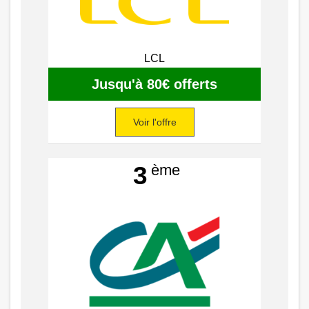
LCL
Jusqu'à 80€ offerts
Voir l'offre
ème
3