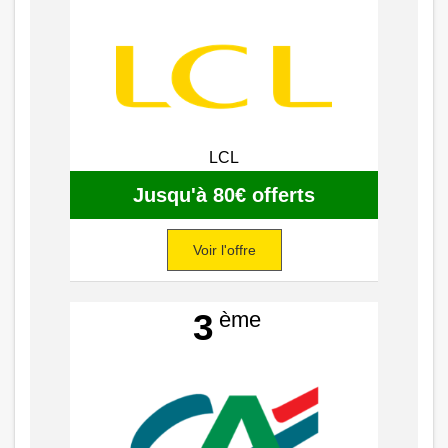
LCL
Jusqu'à 80€ offerts
Voir l'offre
ème
3