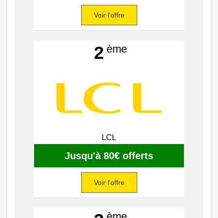
Voir l'offre
ème
2
LCL
Jusqu'à 80€ offerts
Voir l'offre
ème