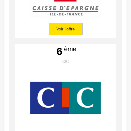
Voir l'offre
ème
6
CIC