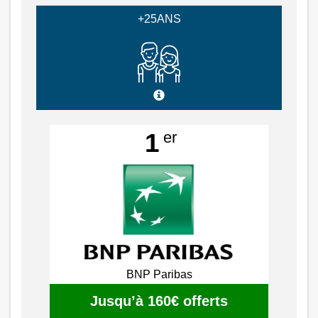
+25ANS
er
1
BNP Paribas
Jusqu’à 160€ offerts