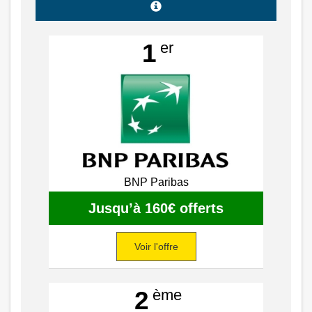
er
1
BNP Paribas
Jusqu’à 160€ offerts
Voir l'offre
ème
2