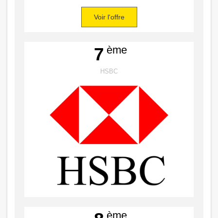
Voir l'offre
ème
7
HSBC
ème