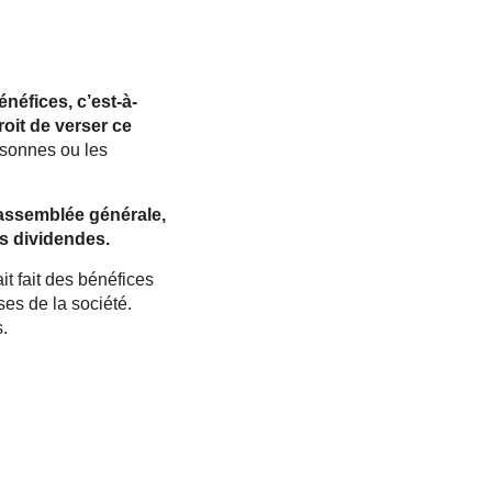
néfices, c’est-à-
roit de verser ce
rsonnes ou les
n assemblée générale,
es dividendes.
 ait fait des bénéfices
ses de la société.
.