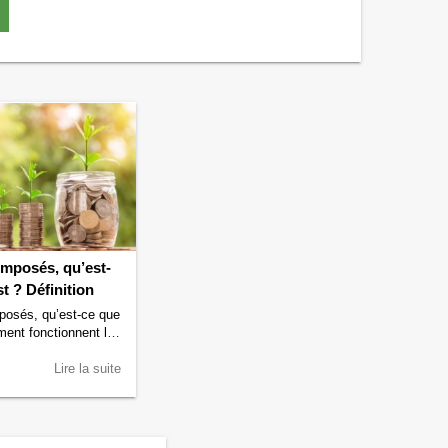
omposés, qu’est-
t ? Définition
posés, qu’est-ce que
ent fonctionnent les
posés ? Quels sont
s ? Quelles
Lire la suite
-a-t’il avec les
ples ? Retrouvez ici
éponses aux questions
us posez. Intérêts