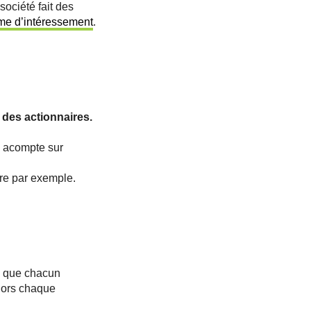
société fait des
me d’intéressement
.
 des actionnaires.
n acompte sur
tre par exemple.
s que chacun
alors chaque