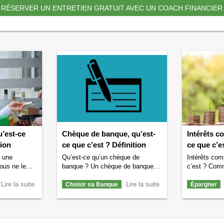
RÉSERVER UN ENTRETIEN GRATUIT AVEC UN COACH FINANCIER
u’est-ce
Chèque de banque, qu’est-
Intérêts c
tion
ce que c’est ? Définition
ce que c’es
 une
Qu’est-ce qu’un chèque de
Intérêts com
ous ne le
banque ? Un chèque de banque
c’est ? Comm
 allons vous
est un chèque émis et rempli par
intérêts com
d’une monnaie
Lire la suite
la banque elle-même au profit d’un
Lire la suite
les avantage
Choisir sa Banque
Épargner
nnerons
bénéficiaire désigné. Cela signifie
différences y
ples de
que contrairement aux chèques
intérêts sim
r bien
classiques, ce n’est pas vous qui
toutes les r
a peut servir
remplissez le chèque mais votre
que vous vo