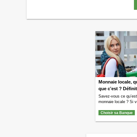
Monnaie locale, q
que c’est ? Défini
Savez-vous ce qu’est
monnaie locale ? Si v
savez pas alors nous
donner la définition 
Choisir sa Banque
locale. Nous vous do
aussi quelques exem
monnaies locales pou
comprendre à quoi cel