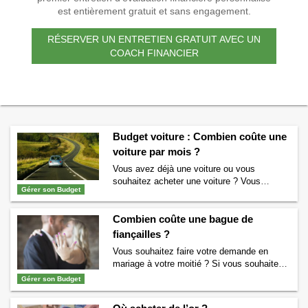
est entièrement gratuit et sans engagement.
RÉSERVER UN ENTRETIEN GRATUIT AVEC UN
COACH FINANCIER
Budget voiture : Combien coûte une
voiture par mois ?
Vous avez déjà une voiture ou vous
souhaitez acheter une voiture ? Vous
Gérer son Budget
aimeriez connaitre votre « budget voiture » ?
Combien vous coûtera ce véhicule en
Combien coûte une bague de
moyenne par mois ? Nous allons vous
éclairer sur le sujet. Budget voiture : coûts
fiançailles ?
fixes et coûts variables ? Le fait de
Vous souhaitez faire votre demande en
posséder une voiture entraîne différents
mariage à votre moitié ? Si vous souhaitez
coûts. Certains …
Continuer la lecture de
faire votre demande en mariage dans les
Gérer son Budget
Budget voiture : Combien coûte une voiture
règles de l’art, alors l’achat d’une bague de
par mois ?
→
fiançailles sera incontournable. Vous vous