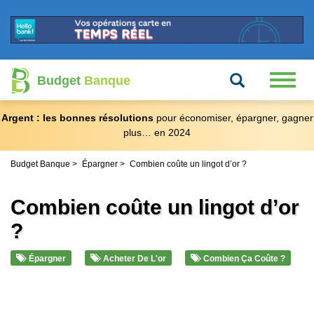
Recherche
Toggl
Budget
Banque
naviga
Argent : les bonnes résolutions
pour économiser, épargner, gagner
plus… en 2024
Budget Banque
Épargner
Combien coûte un lingot d’or ?
Combien coûte un lingot d’or
?
Épargner
Acheter De L'or
Combien Ça Coûte ?