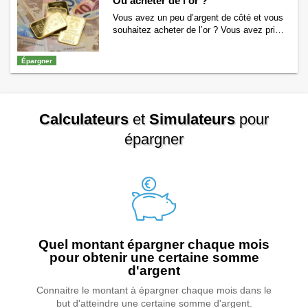
Où acheter de l’or ?
demandez peut-être combien coûte une
bague de fiançailles ? Quel budget devez-
Vous avez un peu d’argent de côté et vous
vous consacrer pour l’achat de la bague de
souhaitez acheter de l’or ? Vous avez pris
fiançailles que …
Continuer la lecture de
votre décision, vous savez déjà pourquoi
Combien coûte une bague de fiançailles ?
vous souhaitez acheter de l’or, mais vous
Épargner
→
ne savez pas où trouver de l’or ? Si vous
posez la question alors lisez vite la suite, on
vous dit où acheter de l’or …
Continuer la
lecture de
Où acheter de l’or ?
→
Calculateurs
et
Simulateurs
pour
épargner
Quel montant épargner chaque mois
pour obtenir une certaine somme
d'argent
Connaitre le montant à épargner chaque mois dans le
but d'atteindre une certaine somme d'argent.