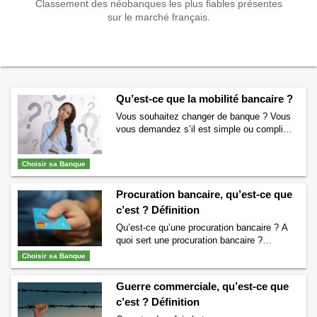
Classement des néobanques les plus fiables présentes
sur le marché français.
Qu’est-ce que la mobilité bancaire ?
Vous souhaitez changer de banque ? Vous
vous demandez s’il est simple ou compliqué
de changer de banque ? S’il y a des frais
pour changer de banque ? Vous avez
Choisir sa Banque
entendu parler du service de mobilité
bancaire mais vous ne savez pas ce que
c’est ? h bien bonne nouvelle, vous êtes au
Procuration bancaire, qu’est-ce que
bon endroit. …
Continuer la lecture de
c’est ? Définition
Qu’est-ce que la mobilité bancaire ?
→
Qu’est-ce qu’une procuration bancaire ? A
quoi sert une procuration bancaire ?
Comment faire une procuration auprès de sa
Choisir sa Banque
banque ? Retrouvez dans cet article toutes
les réponses aux questions que vous vous
Guerre commerciale, qu’est-ce que
posez. Qu’est-ce qu’une procuration
c’est ? Définition
bancaire ? Une procuration bancaire permet
de laisser quelqu’un d’autre que vous