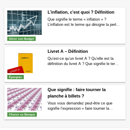
L’inflation, c’est quoi ? Définition
Que signifie le terme « inflation » ?
L’inflation est le terme qui désigne la perte
de pouvoir d’achat d’une monnaie qui se
caractérise par une augmentation générale
Gérer son Budget
des prix. Comment calcule t-on le taux
d’inflation ? Le taux d’inflation est calculé à
partir de l’Indice des Prix à la
Livret A – Définition
Consommation (IPC). L’IPC est un nombre
Qu’est-ce qu’un livret A ? Qu’elle est la
…
Continuer la lecture de
L’inflation, c’est
définition du livret A ? Que signifie le terme
quoi ? Définition
→
« livret A » ? A quoi sert ce compte
d’épargne ? Quel est le taux du livret A en
Épargner
ce moment ? Si vous aussi vous vous
posez toutes ces questions, alors vous êtes
Que signifie : faire tourner la
au bon endroit. Qu’est-ce qu’un …
Continuer
la lecture de
Livret A – Définition
→
planche à billets ?
Vous vous demandez peut-être ce que
signifie l’expression « faire tourner la
planche à billets » ? ou alors qu’est-ce
Choisir sa Banque
qu’une planche à billets ? Si vous vous
posez ce genre de questions alors vous
êtes au bon endroit. Nous allons tout vous