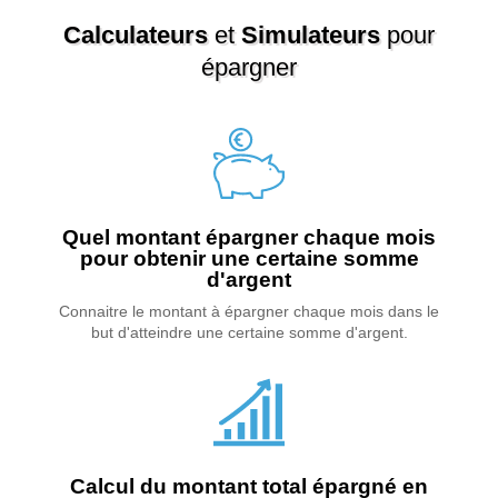
dire sur l’expression « faire tourner la
Calculateurs
et
Simulateurs
pour
planche à billets » si couramment utilisée.
Qu’est-ce …
Continuer la lecture de
Que
épargner
signifie : faire tourner la planche à billets ?
→
Quel montant épargner chaque mois
pour obtenir une certaine somme
d'argent
Connaitre le montant à épargner chaque mois dans le
but d'atteindre une certaine somme d'argent.
Calcul du montant total épargné en