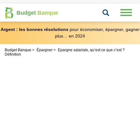
Recherche
Toggl
Budget
Banque
naviga
Argent : les bonnes résolutions
pour économiser, épargner, gagner
plus… en 2024
Budget Banque
Épargner
Epargne salariale, qu’est ce que c’est ?
Définition