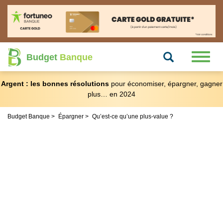
Recherche
Toggl
Budget
Banque
naviga
Argent : les bonnes résolutions
pour économiser, épargner, gagner
plus… en 2024
Budget Banque
Épargner
Qu’est-ce qu’une plus-value ?