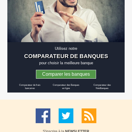
Utilisez notre
COMPARATEUR DE BANQUES
pour choisir la meilleure banque
Comparer les banques
Comparateur de frais
Comparateur des Banques
Comparateur des
bancaires
en ligne
NéoBanques
S'inscrire à la
NEWSLETTER