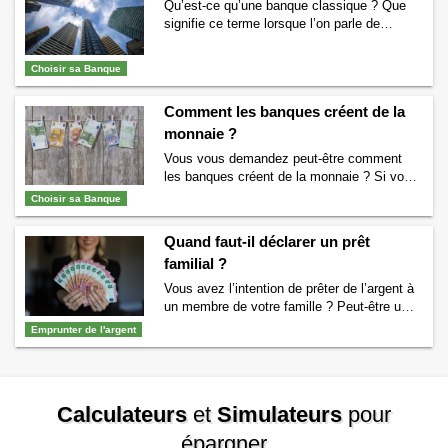
Qu’est-ce qu’une banque classique ? Que
signifie ce terme lorsque l’on parle de
banques ? Nous allons tout vous expliquer.
Qu’est-ce qu’une banque classique ? On
Choisir sa Banque
parle de banques classiques depuis l’arrivée
de nouveaux types de banques. En effet, il
Comment les banques créent de la
y maintenant quelques années de nouvelles
banques sont arrivées. Il s’agissait des
monnaie ?
banques dites …
Continuer la lecture de
Vous vous demandez peut-être comment
Qu’est-ce qu’une banque classique ?
→
les banques créent de la monnaie ? Si vous
vous posez cette question alors vous êtes
Choisir sa Banque
au bon endroit. Nous allons tout vous dire
sur la création monétaire réalisée par les
Quand faut-il déclarer un prêt
banques. Quelles banques créent de la
familial ?
monnaie ? Vous le savez peut-être déjà
mais il existe deux grands …
Continuer la
Vous avez l’intention de prêter de l’argent à
lecture de
Comment les banques créent de
un membre de votre famille ? Peut-être un
la monnaie ?
→
membre de votre famille va vous prêter de
Emprunter de l'argent
l’argent ? Quoi qu’il en soit, vous souhaitez
savoir à partir de quand faut-il déclarer un
prêt familial aux impôts ? Si vous vous
trouvez dans ce cas, alors nous allons …
Calculateurs
et
Simulateurs
pour
Continuer la lecture de
Quand faut-il déclarer
un prêt familial ?
→
épargner