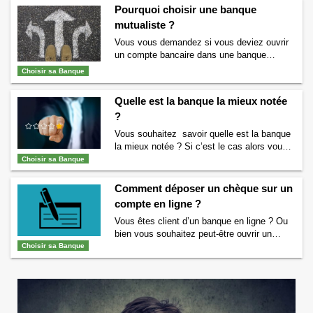
Pourquoi choisir une banque
mutualiste ?
Vous vous demandez si vous deviez ouvrir
un compte bancaire dans une banque
mutualiste ? Vous vous demandez pourquoi
Choisir sa Banque
choisir une banque mutualiste ? Quelles
sont les différences avec les autres
Quelle est la banque la mieux notée
banques ? Quels sont les avantages d’ouvrir
?
un compte dans une banque mutualiste ? Si
vous vous posez toutes ces questions alors
Vous souhaitez savoir quelle est la banque
vous êtes au …
Continuer la lecture de
la mieux notée ? Si c’est le cas alors vous
Pourquoi choisir une banque mutualiste ?
→
êtes au bon endroit. Nous allons vous
Choisir sa Banque
indiquer le classement des banques les
mieux notées. Classement des banques les
Comment déposer un chèque sur un
mieux notées
compte en ligne ?
[BB_RATED_BANK_RANKING] La banque
Vous êtes client d’un banque en ligne ? Ou
la mieux notée Comme on peut le voir dans
bien vous souhaitez peut-être ouvrir un
le classement des banques les …
Continuer
compte en ligne ? Vous vous demandez
Choisir sa Banque
la lecture de
Quelle est la banque la mieux
comment déposer un chèque sur votre
notée ?
→
compte en ligne ? Nous allons tout vous
dire. Peut-on déposer un chèque sur un
compte en ligne ? La réponse est OUI. Il est
en effet …
Continuer la lecture de
Comment