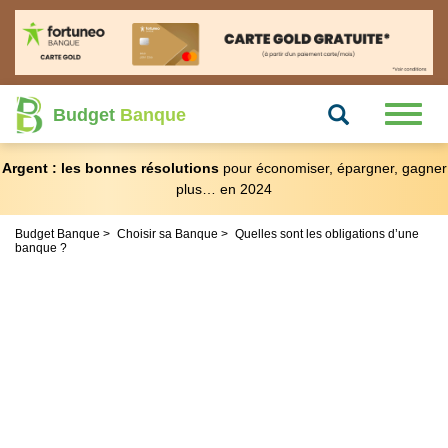
Recherche
Toggl
Budget
Banque
naviga
Argent : les bonnes résolutions
pour économiser, épargner, gagner
plus… en 2024
Budget Banque
Choisir sa Banque
Quelles sont les obligations d’une
banque ?