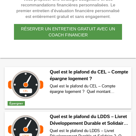
recommandations financières personnalisées. Le
premier entretien d'évaluation financière personnalisé
est entièrement gratuit et sans engagement.
RÉSERVER UN ENTRETIEN GRATUIT AVEC UN
COACH FINANCIER
Quel est le plafond du CEL – Compte
épargne logement ?
Quel est le plafond du CEL – Compte
épargne logement ? Quel montant
maximum peut-on placer sur un CEL ? Quel
plafond pour l’ensemble des versements
Épargner
réalisés sur un Compte épargne logement ?
Retrouvez ici tout ce qu’il faut savoir sur le
Quel est le plafond du LDDS – Livret
plafond du Compte Epargne Logement. En
Développement Durable et Solidaire
ce moment le plafond du CEL est …
?
Continuer la lecture de
Quel est le plafond
Quel est le plafond du LDDS – Livret
du CEL – Compte épargne logement ?
→